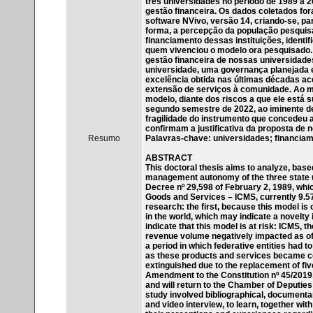
três universidades no período de 1989 a 
gestão financeira. Os dados coletados fo
software NVivo, versão 14, criando-se, pa
forma, a percepção da população pesquis
financiamento dessas instituições, identifi
quem vivenciou o modelo ora pesquisado. 
gestão financeira de nossas universidades
universidade, uma governança planejada e
excelência obtida nas últimas décadas ace
extensão de serviços à comunidade. Ao 
modelo, diante dos riscos a que ele está
segundo semestre de 2022, ao iminente de
fragilidade do instrumento que concedeu
confirmam a justificativa da proposta de
Resumo
Palavras-chave: universidades; financiam
ABSTRACT
This doctoral thesis aims to analyze, base
management autonomy of the three state u
Decree nº 29,598 of February 2, 1989, which
Goods and Services – ICMS, currently 9.57%
research: the first, because this model is
in the world, which may indicate a novelty 
indicate that this model is at risk: ICMS, t
revenue volume negatively impacted as of
a period in which federative entities had t
as these products and services became con
extinguished due to the replacement of fiv
Amendment to the Constitution nº 45/2019
and will return to the Chamber of Deputies
study involved bibliographical, documentary
and video interview, to learn, together wit