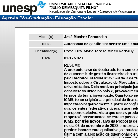
UNIVERSIDADE ESTADUAL PAULISTA
"JÚLIO DE MESQUITA FILHO"
Faculdade de Ciências e Letras -
Campus de Araraquara
Agenda Pós-Graduação
Educação Escolar
-
Aluno(a)
José Munhoz Fernandes
Titulo
Autonomia de gestão financeira: uma anál
Orientador(a)
Profa. Dra. Maria Teresa Miceli Kerbauy
Data
01/12/2023
RESUMO
A presente tese de doutorado tem como obj
de autonomia de gestão financeira das tr
pelo Decreto Estadual nº 29.598 de 2 de f
Imposto sobre a Circulação de Mercadoria
universidades. Dois motivos principais ju
considerado único no país e, provavelmen
termos do tema investigado. Quanto ao se
ICMS, fonte originária e principal de fin
impactado negativamente a partir da vigê
qual os entes federativos tiveram que red
transporte coletivo, visto que esses prod
respeito à possibilidade de este imposto vi
ICMS, por três novos, alvo da Proposta de
no dia 08 de novembro de 2023 e retorna
predominantemente qualitativa, o estudo 
última com a aplicação de questionário e 