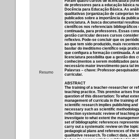
Foram quatro cursos de licenciatura (for
de professores para a educação básica 
Docência para Educação Básica. As análise
qualitativas (organização de categorias t
publicados sobre a importância da publica
licenciatura. A busca documental resultou 
científicos nos referenciais bibliográficos
continuada, para professores. Essas con
gestão curricular desses cursos conside
reflexivo. Pode-se concluir que os periódi
ao que tem sido produzido, mais recentem
basilar do ineditismo científico seja prat
que configura a formação continuada. A ut
licenciatura possibilita que a gestão dos
conhecimentos a serem mobilizados para 
necessário maior investimento para tal i
Palavras – chave: Professor-pesquisador;
Resumo
curricular.
ABSTRACT
The training of a teacher-researcher or re
teaching practice. This premise arises fro
question of this dissertation: To what exte
management of curricula in the training of
scientific research implies publishing and
necessary such as scientific methodology f
reflection systematic review of teaching p
investigate to what extent the management o
set of bibliographic references represented
carry out a systematic review on the topic
pedagogical plans and references of the 
qualitative research. To collect data, a b