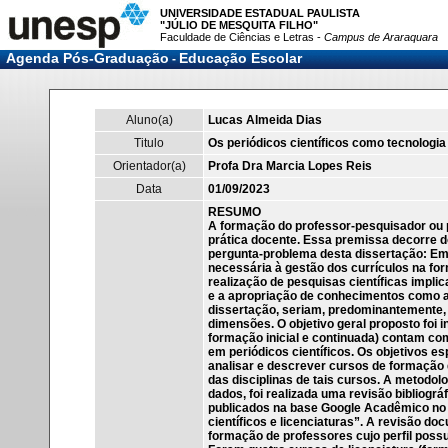
UNIVERSIDADE ESTADUAL PAULISTA
"JÚLIO DE MESQUITA FILHO"
Faculdade de Ciências e Letras -
Campus de Araraquara
Agenda Pós-Graduação
Educação Escolar
-
Aluno(a)
Lucas Almeida Dias
Titulo
Os periódicos científicos como tecnologi
Orientador(a)
Profa Dra Marcia Lopes Reis
Data
01/09/2023
RESUMO
A formação do professor-pesquisador ou p
prática docente. Essa premissa decorre d
pergunta-problema desta dissertação: Em q
necessária à gestão dos currículos na f
realização de pesquisas científicas impli
e a apropriação de conhecimentos como a 
dissertação, seriam, predominantemente, 
dimensões. O objetivo geral proposto foi
formação inicial e continuada) contam com
em periódicos científicos. Os objetivos es
analisar e descrever cursos de formação 
das disciplinas de tais cursos. A metodolog
dados, foi realizada uma revisão bibliográ
publicados na base Google Acadêmico no p
científicos e licenciaturas”. A revisão do
formação de professores cujo perfil possu