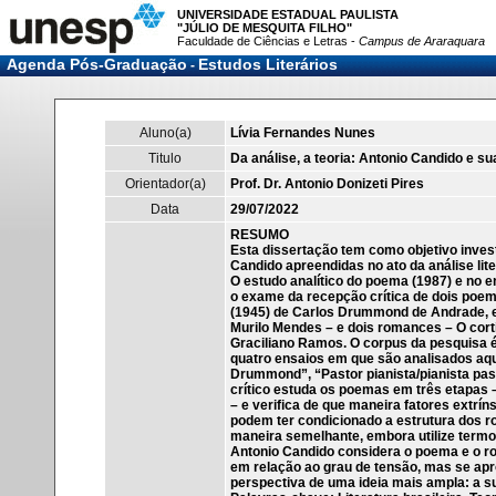
UNIVERSIDADE ESTADUAL PAULISTA
"JÚLIO DE MESQUITA FILHO"
Faculdade de Ciências e Letras -
Campus de Araraquara
Agenda Pós-Graduação
Estudos Literários
-
Aluno(a)
Lívia Fernandes Nunes
Titulo
Da análise, a teoria: Antonio Candido e 
Orientador(a)
Prof. Dr. Antonio Donizeti Pires
Data
29/07/2022
RESUMO
Esta dissertação tem como objetivo inves
Candido apreendidas no ato da análise lite
O estudo analítico do poema (1987) e no
o exame da recepção crítica de dois poem
(1945) de Carlos Drummond de Andrade, e 
Murilo Mendes – e dois romances – O corti
Graciliano Ramos. O corpus da pesquisa é
quatro ensaios em que são analisados aquel
Drummond”, “Pastor pianista/pianista past
crítico estuda os poemas em três etapas –
– e verifica de que maneira fatores extrí
podem ter condicionado a estrutura dos r
maneira semelhante, embora utilize term
Antonio Candido considera o poema e o r
em relação ao grau de tensão, mas se ap
perspectiva de uma ideia mais ampla: a su