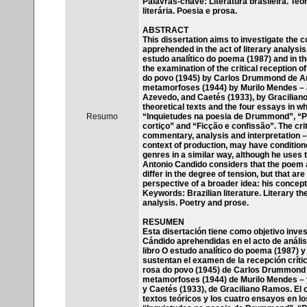
Palavras-chave: Literatura brasileira. Teori
literária. Poesia e prosa.
ABSTRACT
This dissertation aims to investigate the 
apprehended in the act of literary analysis
estudo analítico do poema (1987) and in 
the examination of the critical reception 
do povo (1945) by Carlos Drummond de An
metamorfoses (1944) by Murilo Mendes – an
Azevedo, and Caetés (1933), by Gracilian
theoretical texts and the four essays in whi
Resumo
“Inquietudes na poesia de Drummond”, “Pas
cortiço” and “Ficção e confissão”. The cr
commentary, analysis and interpretation – 
context of production, may have conditione
genres in a similar way, although he uses t
Antonio Candido considers that the poem a
differ in the degree of tension, but that a
perspective of a broader idea: his concepti
Keywords: Brazilian literature. Literary th
analysis. Poetry and prose.
RESUMEN
Esta disertación tiene como objetivo inve
Cándido aprehendidas en el acto de análisi
libro O estudo analítico do poema (1987)
sustentan el examen de la recepción críti
rosa do povo (1945) de Carlos Drummond d
metamorfoses (1944) de Murilo Mendes – y
y Caetés (1933), de Graciliano Ramos. El
textos teóricos y los cuatro ensayos en los