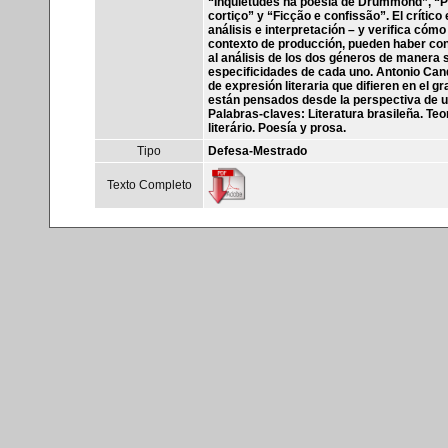
“Inquietudes na poesia de Drummond”, “Pas
cortiço” y “Ficção e confissão”. El críti
análisis e interpretación – y verifica cóm
contexto de producción, pueden haber cond
al análisis de los dos géneros de manera s
especificidades de cada uno. Antonio Can
de expresión literaria que difieren en el
están pensados desde la perspectiva de un
Palabras-claves: Literatura brasileña. Teorí
literário. Poesía y prosa.
Tipo
Defesa-Mestrado
Texto Completo