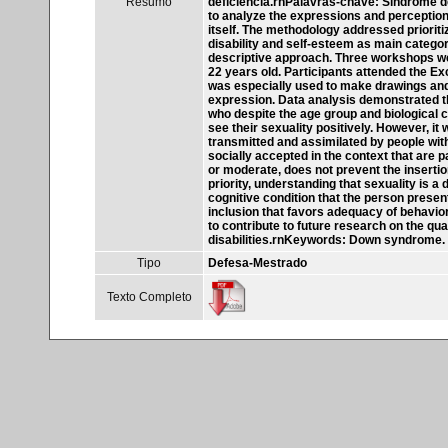
Resumo
deficiência.rnPalavras-chave: Síndrome d
to analyze the expressions and perceptio
itself. The methodology addressed prioriti
disability and self-esteem as main categori
descriptive approach. Three workshops w
22 years old. Participants attended the Exc
was especially used to make drawings and
expression. Data analysis demonstrated th
who despite the age group and biological c
see their sexuality positively. However, it
transmitted and assimilated by people wi
socially accepted in the context that are pa
or moderate, does not prevent the insertio
priority, understanding that sexuality is
cognitive condition that the person presen
inclusion that favors adequacy of behaviors 
to contribute to future research on the qual
disabilities.rnKeywords: Down syndrome. 
Tipo
Defesa-Mestrado
Texto Completo