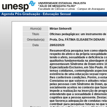
UNIVERSIDADE ESTADUAL PAULISTA
"JÚLIO DE MESQUITA FILHO"
Faculdade de Ciências e Letras -
Campus de Araraquara
Agenda Pós-Graduação
Educação Sexual
-
Aluno(a)
Mirian Sinhorelli
Titulo
Oficinas pedagógicas: um instrumento d
Orientador(a)
Profa. Dra. FÁTIMA ELISABETH DENARI
Data
28/02/2020
ResumornEsta pesquisa tem como objetiv
respeito do afeto e da própria sexualida
tendo o afeto, sexualidade e deficiência 
qualitativa fundamentada na abordagem des
apresentavam Síndrome de Down entre 18 
Especializado Exclusivo, em São Paulo. 
temas cotidianos, contemplando aspectos
existência de uma educação sexual repress
lhes conferirem condições. Porém, o estu
Constatou-se que valores e atitudes rela
pelas pessoas com Síndrome de Down, qu
socialmente aceitos no contexto que fazem
impede a realização na inserção de progr
entendendo que a sexualidade é dimensão
cognitiva que a pessoa apresente. Destac
que favoreça adequação de condutas relac
contribuir para pesquisas futuras no que