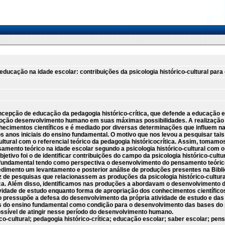
ucação na idade escolar: contribuições da psicologia histórico-cultural para
ncepção de educação da pedagogia histórico-crítica, que defende a educação 
oção desenvolvimento humano em suas máximas possibilidades. A realização 
nhecimentos científicos e é mediado por diversas determinações que influem n
nos iniciais do ensino fundamental. O motivo que nos levou a pesquisar tais 
ultural com o referencial teórico da pedagogia históricocrítica. Assim, tomam
mento teórico na idade escolar segundo a psicologia histórico-cultural com 
bjetivo foi o de identificar contribuições do campo da psicologia histórico-cul
o fundamental tendo como perspectiva o desenvolvimento do pensamento teóric
dimento um levantamento e posterior análise de produções presentes na Bibli
de pesquisas que relacionassem as produções da psicologia histórico-cultur
ica. Além disso, identificamos nas produções a abordavam o desenvolvimento
ividade de estudo enquanto forma de apropriação dos conhecimentos científic
o pressupõe a defesa do desenvolvimento da própria atividade de estudo e d
ais do ensino fundamental como condição para o desenvolvimento das bases do
sível de atingir nesse período do desenvolvimento humano.
ico-cultural; pedagogia histórico-crítica; educação escolar; saber escolar; 