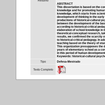
Resumo
ABSTRACT
This dissertation is based on the co
knowledge and for promoting human 
knowledge, which starts from scient
development of thinking in the early
productions of historical-cultural p
between the development of the base
according to historical-critical peda
elaboration of school knowledge in t
theoretical-conceptual research, ta
results, we confirmed the scarcity o
to historical-critical pedagogy. In a
teaching based on the theory of stud
This organization presupposes the def
years of elementary school as a cond
in this period of human development
Keywords: historical-cultural psych
Tipo
Defesa-Mestrado
Texto Completo