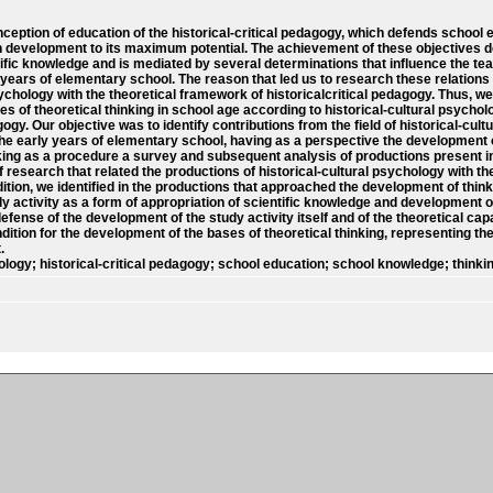
nception of education of the historical-critical pedagogy, which defends school e
development to its maximum potential. The achievement of these objectives d
ific knowledge and is mediated by several determinations that influence the t
 years of elementary school. The reason that led us to research these relations 
sychology with the theoretical framework of historicalcritical pedagogy. Thus, we
s of theoretical thinking in school age according to historical-cultural psycho
gogy. Our objective was to identify contributions from the field of historical-cul
he early years of elementary school, having as a perspective the development of
king as a procedure a survey and subsequent analysis of productions present in
f research that related the productions of historical-cultural psychology with 
ddition, we identified in the productions that approached the development of think
y activity as a form of appropriation of scientific knowledge and development of
ense of the development of the study activity itself and of the theoretical capa
ition for the development of the bases of theoretical thinking, representing th
.
ology; historical-critical pedagogy; school education; school knowledge; thin