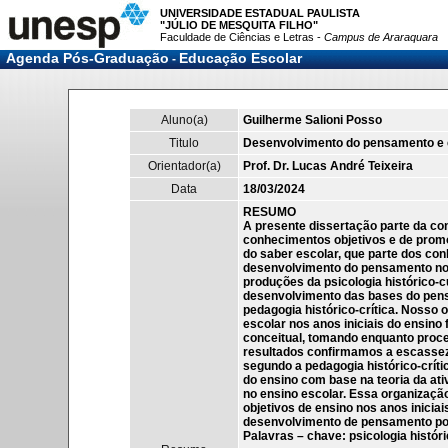
UNIVERSIDADE ESTADUAL PAULISTA
"JÚLIO DE MESQUITA FILHO"
Faculdade de Ciências e Letras -
Campus de Araraquara
Agenda Pós-Graduação
Educação Escolar
-
Aluno(a)
Guilherme Salioni Posso
Titulo
Desenvolvimento do pensamento e ed
Orientador(a)
Prof. Dr. Lucas André Teixeira
Data
18/03/2024
RESUMO
A presente dissertação parte da co
conhecimentos objetivos e de prom
do saber escolar, que parte dos co
desenvolvimento do pensamento nos a
produções da psicologia histórico-c
desenvolvimento das bases do pensa
pedagogia histórico-crítica. Nosso o
escolar nos anos iniciais do ensin
conceitual, tomando enquanto proce
resultados confirmamos a escassez 
segundo a pedagogia histórico-crít
do ensino com base na teoria da at
no ensino escolar. Essa organizaçã
objetivos de ensino nos anos inici
desenvolvimento de pensamento pos
Palavras – chave: psicologia histór