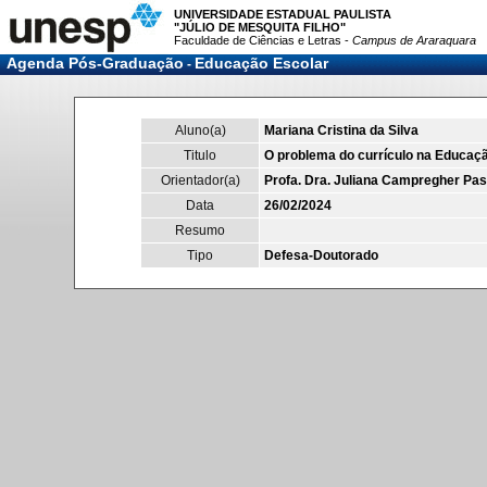
UNIVERSIDADE ESTADUAL PAULISTA
"JÚLIO DE MESQUITA FILHO"
Faculdade de Ciências e Letras -
Campus de Araraquara
Agenda Pós-Graduação
Educação Escolar
-
Aluno(a)
Mariana Cristina da Silva
Titulo
O problema do currículo na Educação 
Orientador(a)
Profa. Dra. Juliana Campregher Pas
Data
26/02/2024
Resumo
Tipo
Defesa-Doutorado