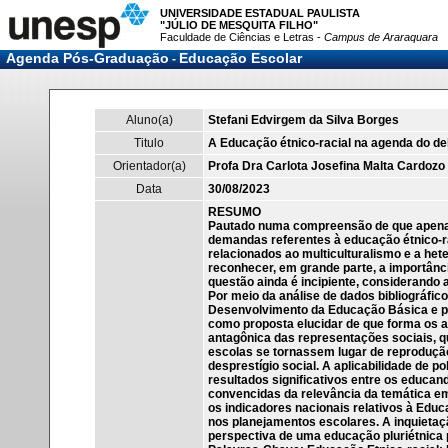
UNIVERSIDADE ESTADUAL PAULISTA
"JÚLIO DE MESQUITA FILHO"
Faculdade de Ciências e Letras -
Campus de Araraquara
Agenda Pós-Graduação
Educação Escolar
-
Aluno(a)
Stefani Edvirgem da Silva Borges
Titulo
A Educação étnico-racial na agenda do d
Orientador(a)
Profa Dra Carlota Josefina Malta Cardozo
Data
30/08/2023
RESUMO
Pautado numa compreensão de que apenas a 
demandas referentes à educação étnico-ra
relacionados ao multiculturalismo e a he
reconhecer, em grande parte, a importância
questão ainda é incipiente, considerando
Por meio da análise de dados bibliográfico
Desenvolvimento da Educação Básica e pe
como proposta elucidar de que forma os a
antagônica das representações sociais, q
escolas se tornassem lugar de reprodução
desprestígio social. A aplicabilidade de 
resultados significativos entre os educan
convencidas da relevância da temática e
os indicadores nacionais relativos à Edu
nos planejamentos escolares. A inquietaç
perspectiva de uma educação pluriétnica 