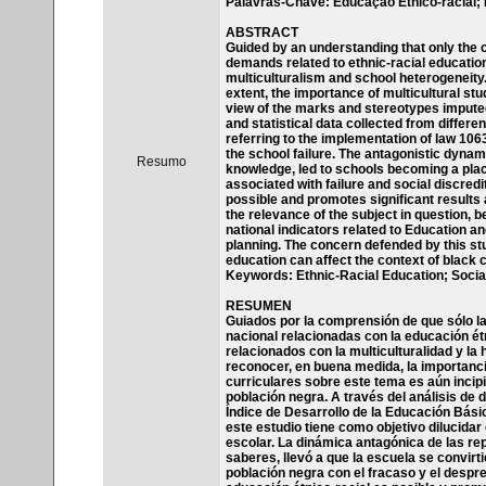
Palavras-Chave: Educação Etnico-racial; 
ABSTRACT
Guided by an understanding that only the co
demands related to ethnic-racial education
multiculturalism and school heterogeneity. 
extent, the importance of multicultural studi
view of the marks and stereotypes imputed,
and statistical data collected from diffe
referring to the implementation of law 106
the school failure. The antagonistic dynam
Resumo
knowledge, led to schools becoming a place
associated with failure and social discredit
possible and promotes significant results
the relevance of the subject in question, 
national indicators related to Education a
planning. The concern defended by this stud
education can affect the context of black c
Keywords: Ethnic-Racial Education; Social
RESUMEN
Guiados por la comprensión de que sólo la 
nacional relacionadas con la educación étn
relacionados con la multiculturalidad y l
reconocer, en buena medida, la importancia
curriculares sobre este tema es aún incip
población negra. A través del análisis de 
Índice de Desarrollo de la Educación Bási
este estudio tiene como objetivo dilucida
escolar. La dinámica antagónica de las re
saberes, llevó a que la escuela se convirt
población negra con el fracaso y el desprest