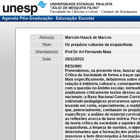
UNIVERSIDADE ESTADUAL PAULISTA
"JÚLIO DE MESQUITA FILHO"
Faculdade de Ciências e Letras -
Campus de Araraquara
Agenda Pós-Graduação
Educação Escolar
-
Aluno(a)
Marcelo Haack de Marcos
Titulo
Os prejuízos culturais da esquizofonia
Orientador(a)
Prof Dr Ari Fernando Maia
Data
28/11/2022
RESUMO
Pretendemos, na presente tese, buscar a
Crítica da Sociedade de forma a traçar ap
Mais especificamente, debatemos sobre o
relação à indústria cultural e, consequen
com a questão no âmbito escolar, norteado
analisamos criticamente textos desses a
nacionais: a Base Nacional Comum Curricul
sobretudo pedagógicas procuramos apres
levando em conta, especialmente, a realid
que, potencialmente, combatam os prejuízo
específicos: a análise do material curri
as reflexões acerca da base teórica. Fe
da teoria crítica da sociedade e aqueles d
esquizofonia, a limpeza de ouvidos, o ob
determinantes que a formação dos professo
massivos e bem direcionados à formação e