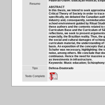
Palavras-chave: Educação musical; Esquizo
Resumo
ABSTRACT
In this thesis, we intend to seek approxi
Critical Theory of Society in order to tra
specifically, we debated the Canadian autho
industry and, consequently, semieducation a
school environment guided by Ritual Studie
these authors and the contents related t
Curriculum Base and the Curriculum of São
reflections, we seek to present arguments 
especially, the Brazilian reality. Thus, the 
the social and cultural damages of schizoph
curriculum material, the understanding of 
basis. An exposition of the concepts that 
Schafer was necessary, highlighting: the 
noise, among others. We conclude that docu
continuous. Hence the need for massive an
as investments in infrastructure.
Keywords: Music education; Schizophony; 
Tipo
Defesa-Doutorado
Texto Completo