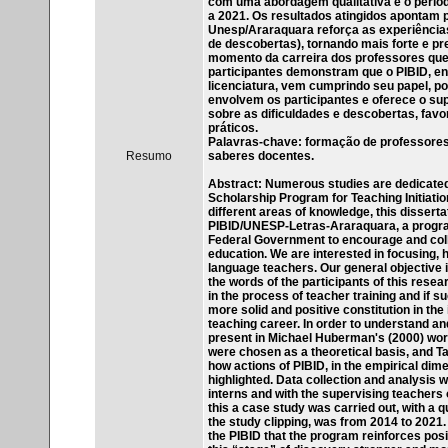
com uma abordagem qualitativa e o período
a 2021. Os resultados atingidos apontam 
Unesp/Araraquara reforça as experiências 
de descobertas), tornando mais forte e pr
momento da carreira dos professores que 
participantes demonstram que o PIBID, e
licenciatura, vem cumprindo seu papel, p
envolvem os participantes e oferece o su
sobre as dificuldades e descobertas, fav
práticos.
Palavras-chave: formação de professores; 
Resumo
saberes docentes.
Abstract: Numerous studies are dedicated t
Scholarship Program for Teaching Initiation
different areas of knowledge, this dissert
PIBID/UNESP-Letras-Araraquara, a program 
Federal Government to encourage and colla
education. We are interested in focusing, 
language teachers. Our general objective i
the words of the participants of this rese
in the process of teacher training and if s
more solid and positive constitution in the 
teaching career. In order to understand an
present in Michael Huberman's (2000) work
were chosen as a theoretical basis, and Ta
how actions of PIBID, in the empirical dim
highlighted. Data collection and analysis 
interns and with the supervising teachers of
this a case study was carried out, with a q
the study clipping, was from 2014 to 2021. 
the PIBID that the program reinforces pos