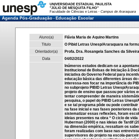
UNIVERSIDADE ESTADUAL PAULISTA
"JÚLIO DE MESQUITA FILHO"
Faculdade de Ciências e Letras -
Campus de Araraquara
Agenda Pós-Graduação
Educação Escolar
-
Aluno(a)
Flávia Maria de Aquino Martins
Titulo
O Pibid Letras Unesp/Araraquara na form
Orientador(a)
Profa. Dra. Rosangela Sanches da Silveira
Data
04/02/2022
Inúmeros estudos dedicam-se a apontame
Institucional de Bolsas de Iniciação à Do
iniciativa do Governo Federal para incent
educação básica das diferentes áreas do
interessa-nos focar na importância do PI
no subprojeto PIBID Letras Unesp/Araraqu
projeto de ensino que passou por vários e
tentar compreender de maneira sistemátic
pesquisa, o papel do PIBID Letras Unesp
e se tal programa pôde ou pode contribuir
na fase inicial e nas fases posteriores d
sistematizar essas reflexões, foram escol
ideias presentes na obra “ O ciclo de vida
Huberman (2000) e nas ideias de Tardif 
na dimensão empírica, ressaltam os saber
foram realizadas com base nas entrevist
supervisores do projeto na escola-parceir