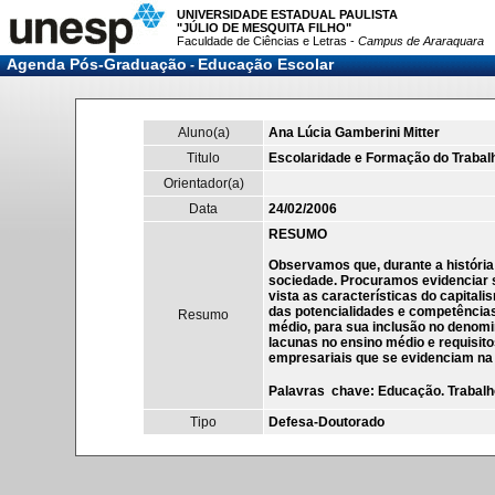
UNIVERSIDADE ESTADUAL PAULISTA
"JÚLIO DE MESQUITA FILHO"
Faculdade de Ciências e Letras -
Campus de Araraquara
Agenda Pós-Graduação
Educação Escolar
-
Aluno(a)
Ana Lúcia Gamberini Mitter
Titulo
Escolaridade e Formação do Trabalh
Orientador(a)
Data
24/02/2006
RESUMO
Observamos que, durante a história
sociedade. Procuramos evidenciar s
vista as características do capital
das potencialidades e competências 
Resumo
médio, para sua inclusão no denomi
lacunas no ensino médio e requisito
empresariais que se evidenciam na
Palavras  chave: Educação. Trabal
Tipo
Defesa-Doutorado