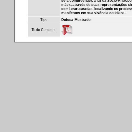
se-á compreender, á luz da Sócio-Antropol
mães, através de suas representações si
semi-estruturadas, localizando os proce
manifestos em sua vivência cotidiana.
Tipo
Defesa-Mestrado
Texto Completo