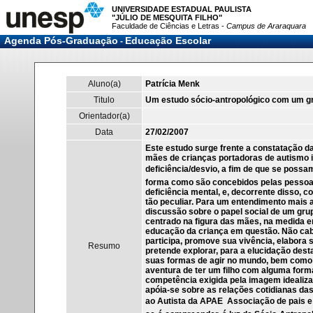
UNIVERSIDADE ESTADUAL PAULISTA
"JÚLIO DE MESQUITA FILHO"
Faculdade de Ciências e Letras -
Campus de Araraquara
Agenda Pós-Graduação
Educação Escolar
-
Aluno(a)
Patrícia Menk
Titulo
Um estudo sócio-antropológico com um gr
Orientador(a)
Data
27/02/2007
Este estudo surge frente a constatação d
mães de crianças portadoras de autismo in
deficiência/desvio, a fim de que se possam
forma como são concebidos pelas pessoas
deficiência mental, e, decorrente disso, c
tão peculiar. Para um entendimento mais 
discussão sobre o papel social de um grup
centrado na figura das mães, na medida e
educação da criança em questão. Não ca
participa, promove sua vivência, elabora s
Resumo
pretende explorar, para a elucidação dest
suas formas de agir no mundo, bem como
aventura de ter um filho com alguma form
competência exigida pela imagem idealizad
apóia-se sobre as relações cotidianas da
ao Autista da APAE  Associação de pais 