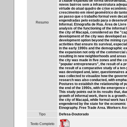
a cidade expandiu de forma desordenada, 
novos bairros sem a infraestrutura adequ
virtude do atual quadro de crise econômic
crescimento em nível geométrico do tanto
ao passo que o trabalho formal vem decain
engendradas pelo estado para o desenvo
Resumo
Informal. Etnografia de Rua. Área de Li
analysis of the functioning of the informa
the city of Macapá, considered as the "capi
development of the city was developed as 
development option beyond the mining cycl
activities that ensure its survival, espec
in the early 1990s and the demographic exp
the expansion not only of the commercial are
resulting in new neighborhoods and areas o
the city was made in five zones and the co
"popular entrepreneurs", the result of a p
the result of a comparative study of a ten-y
was developed and, later, questionnaires an
was collected to visualize how the govern
research was also conducted, with emphasi
Postures to establish the relationship of 
the end of the 1990s, with the emergence 
This study points out in its results that, du
growth of informal work, there is a growth 
the city of Macapá, while formal work has b
engendered by the state for the economic 
Etnography. Free Trade Area. Workers Ass
Tipo
Defesa-Doutorado
Texto Completo