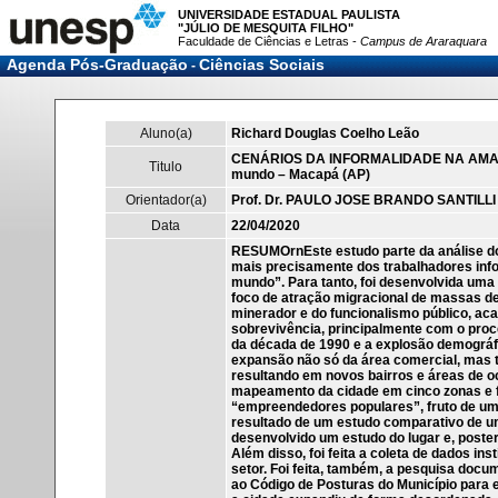
UNIVERSIDADE ESTADUAL PAULISTA
"JÚLIO DE MESQUITA FILHO"
Faculdade de Ciências e Letras -
Campus de Araraquara
Agenda Pós-Graduação
Ciências Sociais
-
Aluno(a)
Richard Douglas Coelho Leão
CENÁRIOS DA INFORMALIDADE NA AMAZÔNIA
Titulo
mundo – Macapá (AP)
Orientador(a)
Prof. Dr. PAULO JOSE BRANDO SANTILLI
Data
22/04/2020
RESUMOrnEste estudo parte da análise do
mais precisamente dos trabalhadores inf
mundo”. Para tanto, foi desenvolvida uma
foco de atração migracional de massas d
minerador e do funcionalismo público, ac
sobrevivência, principalmente com o proc
da década de 1990 e a explosão demográf
expansão não só da área comercial, mas t
resultando em novos bairros e áreas de o
mapeamento da cidade em cinco zonas e f
“empreendedores populares”, fruto de um
resultado de um estudo comparativo de um 
desenvolvido um estudo do lugar e, poste
Além disso, foi feita a coleta de dados in
setor. Foi feita, também, a pesquisa docu
ao Código de Posturas do Município para 