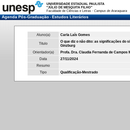
UNIVERSIDADE ESTADUAL PAULISTA
"JÚLIO DE MESQUITA FILHO"
Faculdade de Ciências e Letras -
Campus de Araraquara
Agenda Pós-Graduação
Estudos Literários
-
Aluno(a)
Carla Laís Gomes
O que diz o não dito: as significações do s
Titulo
Ginzburg
Orientador(a)
Profa. Dra. Claudia Fernanda de Campos
Data
27/11/2024
Resumo
Tipo
Qualificação-Mestrado