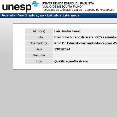
UNIVERSIDADE ESTADUAL PAULISTA
"JÚLIO DE MESQUITA FILHO"
Faculdade de Ciências e Letras -
Campus de Araraquara
Agenda Pós-Graduação
Estudos Literários
-
Aluno(a)
Laís Justus Ferez
Titulo
Brecht no buraco de arara: O Casamento 
Orientador(a)
Prof. Dr. Eduardo Fernando Montagnari -C
Data
13/11/2024
Resumo
Tipo
Qualificação-Mestrado