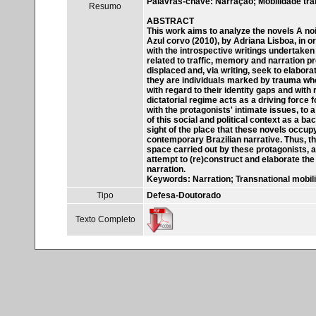
Palavras-chave: Narração; Mobilidade tran
Resumo
ABSTRACT
This work aims to analyze the novels A noi
Azul corvo (2010), by Adriana Lisboa, in ord
with the introspective writings undertaken b
related to traffic, memory and narration p
displaced and, via writing, seek to elaborat
they are individuals marked by trauma who 
with regard to their identity gaps and with
dictatorial regime acts as a driving force 
with the protagonists' intimate issues, to a
of this social and political context as a b
sight of the place that these novels occupy
contemporary Brazilian narrative. Thus, t
space carried out by these protagonists, as
attempt to (re)construct and elaborate the 
narration.
Keywords: Narration; Transnational mobilit
Tipo
Defesa-Doutorado
Texto Completo