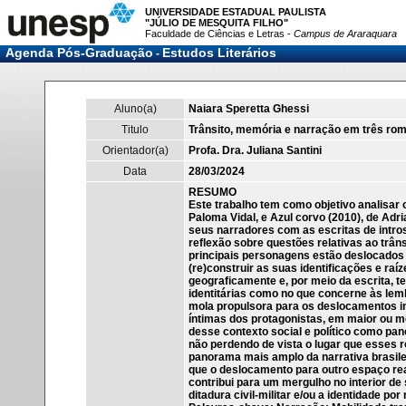
UNIVERSIDADE ESTADUAL PAULISTA
"JÚLIO DE MESQUITA FILHO"
Faculdade de Ciências e Letras -
Campus de Araraquara
Agenda Pós-Graduação
Estudos Literários
-
Aluno(a)
Naiara Speretta Ghessi
Titulo
Trânsito, memória e narração em três ro
Orientador(a)
Profa. Dra. Juliana Santini
Data
28/03/2024
RESUMO
Este trabalho tem como objetivo analisar 
Paloma Vidal, e Azul corvo (2010), de Adri
seus narradores com as escritas de intro
reflexão sobre questões relativas ao trân
principais personagens estão deslocados 
(re)construir as suas identificações e ra
geograficamente e, por meio da escrita, t
identitárias como no que concerne às lemb
mola propulsora para os deslocamentos in
íntimas dos protagonistas, em maior ou m
desse contexto social e político como pan
não perdendo de vista o lugar que esses 
panorama mais amplo da narrativa brasile
que o deslocamento para outro espaço re
contribui para um mergulho no interior de 
ditadura civil-militar e/ou a identidade po