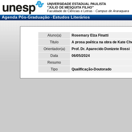
UNIVERSIDADE ESTADUAL PAULISTA
"JÚLIO DE MESQUITA FILHO"
Faculdade de Ciências e Letras -
Campus de Araraquara
Agenda Pós-Graduação
Estudos Literários
-
Aluno(a)
Rosemary Elza Finatti
Titulo
A prosa poética na obra de Kate Ch
Orientador(a)
Prof. Dr. Aparecido Donizete Rossi
Data
06/05/2024
Resumo
Tipo
Qualificação-Doutorado