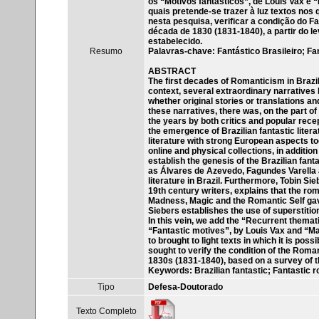
os “Motivos fantásticos”, de Louis Vax e “
quais pretende-se trazer à luz textos nos 
nesta pesquisa, verificar a condição do 
década de 1830 (1831-1840), a partir do 
estabelecido.
Resumo
Palavras-chave: Fantástico Brasileiro; Fa
ABSTRACT
The first decades of Romanticism in Brazil w
context, several extraordinary narratives
whether original stories or translations a
these narratives, there was, on the part of
the years by both critics and popular recept
the emergence of Brazilian fantastic litera
literature with strong European aspects to
online and physical collections, in addition
establish the genesis of the Brazilian fant
as Álvares de Azevedo, Fagundes Varella 
literature in Brazil. Furthermore, Tobin S
19th century writers, explains that the r
Madness, Magic and the Romantic Self gave 
Siebers establishes the use of superstition
In this vein, we add the “Recurrent themati
“Fantastic motives”, by Louis Vax and “Mai
to brought to light texts in which it is poss
sought to verify the condition of the Roma
1830s (1831-1840), based on a survey of th
Keywords: Brazilian fantastic; Fantastic r
Tipo
Defesa-Doutorado
Texto Completo