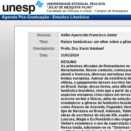
UNIVERSIDADE ESTADUAL PAULISTA
"JÚLIO DE MESQUITA FILHO"
Faculdade de Ciências e Letras -
Campus de Araraquara
Agenda Pós-Graduação
Estudos Literários
-
Aluno(a)
Abílio Aparecido Francisco Junior
Titulo
Raízes fantásticas: um olhar sobre a gênes
Orientador(a)
Profa. Dra. Karin Volobuef
Data
31/01/2024
RESUMO
As primeiras décadas do Romantismo no Br
literariamente. Nesse contexto, começaram
alemã e francesa, diversas narrativas ins
lendas europeias. Apesar da existência 
elitista, o apagamento desses escritos fa
no Brasil. Surge, dessa forma, uma dificul
fantástica brasileira, visto que a partir 
aspectos europeus criou raízes em terras 
acervos on-line e físicos, além da seleçã
estabelecer a gênese do fantástico brasile
como Álvares de Azevedo, Fagundes Varel
tipo de literatura no Brasil. Ademais, Tob
obras de escritores do século XIX, expõe
Loucura, Magia e Eu Romântico deu origem 
Siebers estabelece o uso da superstição c
Nessa toada, adicionam-se os “Sistemas te