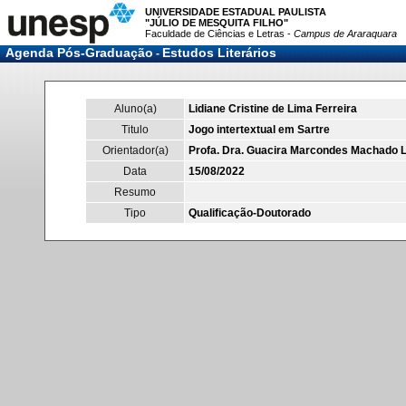
UNIVERSIDADE ESTADUAL PAULISTA
"JÚLIO DE MESQUITA FILHO"
Faculdade de Ciências e Letras -
Campus de Araraquara
Agenda Pós-Graduação
Estudos Literários
-
Aluno(a)
Lidiane Cristine de Lima Ferreira
Titulo
Jogo intertextual em Sartre
Orientador(a)
Profa. Dra. Guacira Marcondes Machado L
Data
15/08/2022
Resumo
Tipo
Qualificação-Doutorado