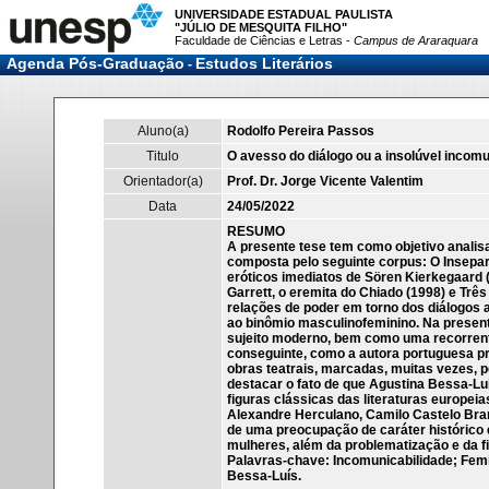
UNIVERSIDADE ESTADUAL PAULISTA
"JÚLIO DE MESQUITA FILHO"
Faculdade de Ciências e Letras -
Campus de Araraquara
Agenda Pós-Graduação
Estudos Literários
-
Aluno(a)
Rodolfo Pereira Passos
Titulo
O avesso do diálogo ou a insolúvel incomu
Orientador(a)
Prof. Dr. Jorge Vicente Valentim
Data
24/05/2022
RESUMO
A presente tese tem como objetivo analisa
composta pelo seguinte corpus: O Insepar
eróticos imediatos de Sören Kierkegaard 
Garrett, o eremita do Chiado (1998) e Trê
relações de poder em torno dos diálogos 
ao binômio masculinofeminino. Na presente
sujeito moderno, bem como uma recorrent
conseguinte, como a autora portuguesa p
obras teatrais, marcadas, muitas vezes,
destacar o fato de que Agustina Bessa-Luí
figuras clássicas das literaturas europei
Alexandre Herculano, Camilo Castelo Bran
de uma preocupação de caráter histórico e 
mulheres, além da problematização e da fi
Palavras-chave: Incomunicabilidade; Fem
Bessa-Luís.