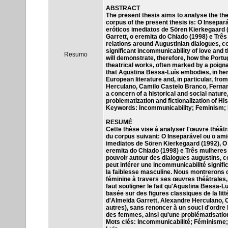
ABSTRACT
The present thesis aims to analyse the th
corpus of the present thesis is: O Insepa
eróticos imediatos de Sören Kierkegaard 
Garrett, o eremita do Chiado (1998) e Trê
relations around Augustinian dialogues, co
significant incommunicability of love and
Resumo
will demonstrate, therefore, how the Port
theatrical works, often marked by a poignan
that Agustina Bessa-Luís embodies, in her 
European literature and, in particular, fr
Herculano, Camilo Castelo Branco, Fernan
a concern of a historical and social nature
problematization and fictionalization of Hist
Keywords: Incommunicability; Feminism;
RESUMÉ
Cette thèse vise à analyser l'œuvre théât
du corpus suivant: O Inseparável ou o ami
imediatos de Sören Kierkegaard (1992), O 
eremita do Chiado (1998) e Três mulheres 
pouvoir autour des dialogues augustins, 
peut inférer une incommunicabilité signifi
la faiblesse masculine. Nous montrerons 
féminine à travers ses œuvres théâtrales
faut souligner le fait qu'Agustina Bessa-L
basée sur des figures classiques de la litt
d'Almeida Garrett, Alexandre Herculano, 
autres), sans renoncer à un souci d'ordre h
des femmes, ainsi qu'une problématisation 
Mots clés: Incommunicabilité; Féminisme;