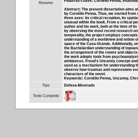
Palavras-chave: Cornélio Penna, Infamili
Resumo
Abstract: The present dissertation aims at
by Cornélio Penna. Thus, we started from 
three axes: its critical reception, its spat
unusual within the book. From a critical pe
author and his work, both at the time of it
by observing the most recent research on 
temporality, the project employs concepts
understanding of a worldview and notion of
space of the Casa-Grande. Additionally, o
the Bachelardian understanding of topoana
the arrangement of the rooms and objects i
the work adopts tools from psychoanalysis 
ambiances. Freud's Uncanny concept and 
used as a mechanism for understanding th
observe how traumas and repressions evoke
characters of the novel.
Keywords: Cornélio Penna, Uncanny, Chro
Tipo
Defesa-Mestrado
Texto Completo