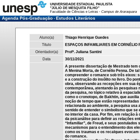
UNIVERSIDADE ESTADUAL PAULISTA
"JÚLIO DE MESQUITA FILHO"
Faculdade de Ciências e Letras -
Campus de Araraquara
Agenda Pós-Graduação
Estudos Literários
-
Aluno(a)
Thiago Henrique Guedes
Titulo
ESPAÇOS INFAMILIARES EM CORNÉLIO 
Orientador(a)
Profª. Juliana Santini
Data
30/11/2021
A presente dissertação de Mestrado tem 
A Menina Morta, de Cornélio Penna. De ta
compreender o romance sob três eixos: s
e a construção do insólito no livro. Do po
obra, observando as recepções em sua épo
contemporânea, atentando às pesquisas m
da pesquisa, no tópico relativo à espacial
como o cronotopo, de Bakhtin, que auxil
noção de tempo que estão representadas
relacionada ao ambiente, a pesquisa usa 
sentido de entender o simbolismo que se 
no interior da casa. Por fim, em relação à 
da psicanálise para definir as relações e
“Infamiliar”, de Freud, e seus postulados 
mecanismos para o entendimento dos elem
como os traumas e os recalques evocam o
do romance.