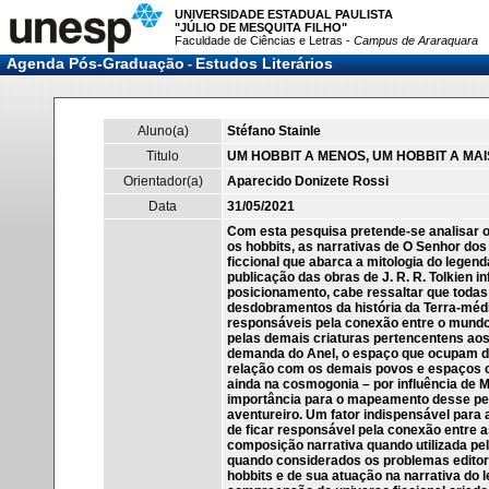
UNIVERSIDADE ESTADUAL PAULISTA
"JÚLIO DE MESQUITA FILHO"
Faculdade de Ciências e Letras -
Campus de Araraquara
Agenda Pós-Graduação
Estudos Literários
-
Aluno(a)
Stéfano Stainle
Titulo
UM HOBBIT A MENOS, UM HOBBIT A MAI
Orientador(a)
Aparecido Donizete Rossi
Data
31/05/2021
Com esta pesquisa pretende-se analisar o
os hobbits, as narrativas de O Senhor dos
ficcional que abarca a mitologia do legen
publicação das obras de J. R. R. Tolkien i
posicionamento, cabe ressaltar que todas 
desdobramentos da história da Terra-média
responsáveis pela conexão entre o mundo
pelas demais criaturas pertencentens aos
demanda do Anel, o espaço que ocupam di
relação com os demais povos e espaços ci
ainda na cosmogonia – por influência de 
importância para o mapeamento desse pequ
aventureiro. Um fator indispensável para 
de ficar responsável pela conexão entre as
composição narrativa quando utilizada pel
quando considerados os problemas editori
hobbits e de sua atuação na narrativa do 