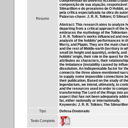
compreensão do universo ficcional criado
composição de sua atuação, responsável 
Silmarillion e do prosaísmo de O Hobbit,
pela crítica especializada na obra do autor
Palavras-chave: J. R. R. Tolkien; O Silmar
Resumo
Abstract: This research aims to analyze ho
departing from a critical approach of the 
embraces the mythology of the Tolkienian l
J. R. R. Tolkien’s works influenced and mod
analysis of the hobbits’ performances in th
Merry, and Pippin. They are the main chara
and the rest of Middle-earth (territory in 
small (in height and quantity), orderly, a
hobbits’ origin, their role in the quest for
attributes as characters, their relationshi
the imbalance (instability caused by influ
dissolution. An indispensable factor for t
connects the three above-mentioned narra
to supply some impossible connections bet
their publication. Based on the study of th
legendarium, we intend, ultimately, to cont
and the resources used in order to compo
transforming The Lord of the Rings into an
aspect that has not been adequately addres
far, either nationally or internationally.
Keywords: J. R. R. Tolkien; The Silmarillio
Tipo
Defesa-Doutorado
Texto Completo