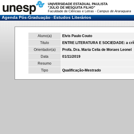
UNIVERSIDADE ESTADUAL PAULISTA
"JÚLIO DE MESQUITA FILHO"
Faculdade de Ciências e Letras -
Campus de Araraquara
Agenda Pós-Graduação
Estudos Literários
-
Aluno(a)
Elvis Paulo Couto
Titulo
ENTRE LITERATURA E SOCIEDADE: a crític
Orientador(a)
Profa. Dra. Maria Celia de Moraes Leonel
Data
01/11/2019
Resumo
Tipo
Qualificação-Mestrado