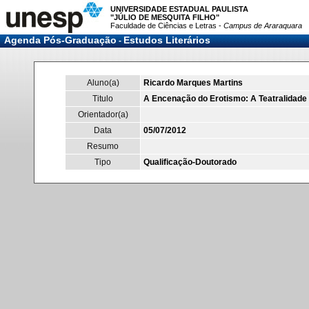
UNIVERSIDADE ESTADUAL PAULISTA
"JÚLIO DE MESQUITA FILHO"
Faculdade de Ciências e Letras -
Campus de Araraquara
Agenda Pós-Graduação
Estudos Literários
-
Aluno(a)
Ricardo Marques Martins
Titulo
A Encenação do Erotismo: A Teatralidade 
Orientador(a)
Data
05/07/2012
Resumo
Tipo
Qualificação-Doutorado