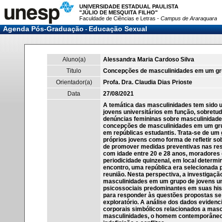
UNIVERSIDADE ESTADUAL PAULISTA
"JÚLIO DE MESQUITA FILHO"
Faculdade de Ciências e Letras -
Campus de Araraquara
Agenda Pós-Graduação
Educação Sexual
-
Aluno(a)
Alessandra Maria Cardoso Silva
Titulo
Concepções de masculinidades em um grup
Orientador(a)
Profa. Dra. Claudia Dias Prioste
Data
27/08/2021
A temática das masculinidades tem sido u
jovens universitários em função, sobret
denúncias femininas sobre masculinidades 
concepções de masculinidades em um grup
em repúblicas estudantis. Trata-se de um
próprios jovens como forma de refletir s
de promover medidas preventivas nas resi
com idade entre 20 e 28 anos, moradores 
periodicidade quinzenal, em local determi
encontro, uma república era selecionada 
reunião. Nesta perspectiva, a investigaçã
masculinidades em um grupo de jovens univ
psicossociais predominantes em suas hist
para responder às questões propostas se
exploratório. A análise dos dados evidenci
corporais simbólicos relacionados a masc
masculinidades, o homem contemporâneo 