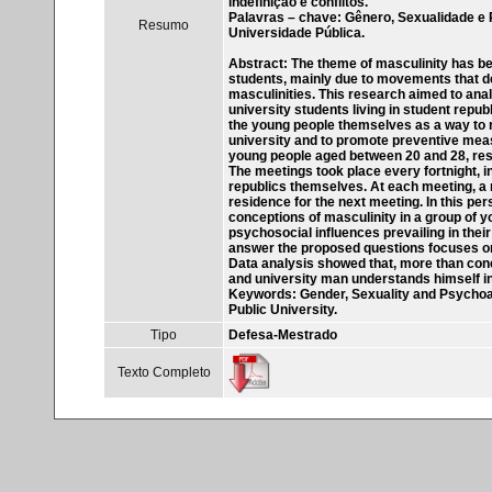
indefinição e conflitos.
Palavras – chave: Gênero, Sexualidade e P
Resumo
Universidade Pública.
Abstract: The theme of masculinity has be
students, mainly due to movements that d
masculinities. This research aimed to anal
university students living in student repub
the young people themselves as a way to r
university and to promote preventive mea
young people aged between 20 and 28, resid
The meetings took place every fortnight, i
republics themselves. At each meeting, a 
residence for the next meeting. In this pers
conceptions of masculinity in a group of 
psychosocial influences prevailing in thei
answer the proposed questions focuses on 
Data analysis showed that, more than con
and university man understands himself in 
Keywords: Gender, Sexuality and Psychoan
Public University.
Tipo
Defesa-Mestrado
Texto Completo