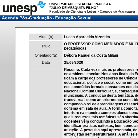
UNIVERSIDADE ESTADUAL PAULISTA
"JÚLIO DE MESQUITA FILHO"
Faculdade de Ciências e Letras -
Campus de Araraquara
Agenda Pós-Graduação
Educação Sexual
-
Aluno(a)
Lucas Aparecido Vizentim
O PROFESSOR COMO MEDIADOR E MULTIP
Titulo
pedagógicas
Orientador(a)
Débora Raquel da Costa Milani
Data
25/09/2020
Resumo: Cada vez mais os professores r
no ambiente escolar. Nos anos finais do
ficam a cargo dos professores de Ciência
educacional, político e social, como um tod
nos conteúdos formais constantes nos d
Nacional Comum Curricular, e, consequen
municipais. A condução desta temática, d
transversal, como anteriormente concebid
compondo o rol de aprendizagens essenci
do tema em sala de aula. A forma como t
interfere na maneira como os alunos con
quais recursos tais temáticas são abord
docentes vêm conduzindo a Educação Sexu
identificar práticas exitosas, bem como as
atuação. A pesquisa aqui apresentada, de 
entrevistas semiestruturadas. A análise 