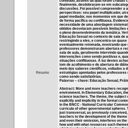
conteúdo, através da qual foram criadas ca
finalmente, desdobraram-se em subcategor
discussões. Foi possível compreender a a
perspectivas: seu papel multiplicador, at
papel mediador, nos momentos em que d
de forma pacífica ou conflituosa. Evidenc
necessidade de uma abordagem sistemati
obtidos desvelaram possíveis limitações 
o pleno desenvolvimento da temática. Veri
Educação Sexual no contexto de sala de a
restringindo a eles, e concentra-se quas
eventualmente retomada, mostrando que n
professores demonstraram abertura e rec
sala de aula, geralmente intervindo quan
intervenções como sendo positivas e, qu
situações conflituosas. À luz destes achad
tom de acolhimento e de abertura de diálo
meio dos saberes científicos, voltados a 
Resumo
estratégias apontadas pelos professores 
como sendo satisfatórias.
Palavras – chave: Educação Sexual, Práti
Abstract: More and more teachers recogniz
environment. In Elementary Education, thes
science teachers. The theme, the subject of
explicitly and implicitly in the formal con
in the BNCC - National Curricular Common 
curricula of other governmental spheres. T
just transversal, as previously conceived,
teachers to the development of the theme
and even their omission, interferes on th
how and with what resources such themes 