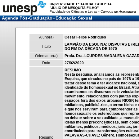
UNIVERSIDADE ESTADUAL PAULISTA
"JÚLIO DE MESQUITA FILHO"
Faculdade de Ciências e Letras -
Campus de Araraquara
Agenda Pós-Graduação
Educação Sexual
-
Aluno(a)
Cesar Felipe Rodrigues
LAMPIÃO DA ESQUINA: DISPUTAS E (
Titulo
DO FIM DA DÉCADA DE 1970
Orientador(a)
Profa. Dra. LOURDES MADALENA GAZAR
Data
27/02/2020
RESUMO
Nesta pesquisa, analisamos as representa
Esquina, que circulou no país de 1978 a 19
tratar desse tema e ter alcance nacional,
identidade do homossexual no Brasil. Atra
examinamos os discursos nele veiculados
movimento, relacionados com pautas espe
espaços fora dos eixos urbanos RIOSP, ten
midiáticos, publicitá-rios, o termo bicha
e que nos serviram para compreender as 
homossexual e os estereótipos que repro
no debate sobre a sexualidade, a masculi
ideias menos preconceituosas, bem como i
militantes, políticos, médicos, juristas, j
contribuindo para transformações culturai
PALAVRAS-CHAVE: Gênero. Homossexualid
Resumo