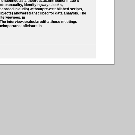
hendefined as a theoreticalcontributionmade it
dtosexuality, identifyingways, looks,
corded in audio) withoutpre-established scripts,
ubjects) andweretranscribed for data analysis. The
nterviewees, in
The intervieweesdeclaredthatthese meetings
heimportanceofleisure in