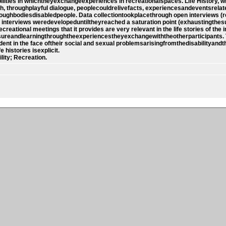
lities in whichtheyexchangeexperiences in recreationalspaces. Life History, w
h, throughplayful dialogue, peoplecouldrelivefacts, experiencesandeventsrelate
oughbodiesdisabledpeople. Data collectiontookplacethrough open interviews (re
e interviews weredevelopeduntiltheyreached a saturation point (exhaustingthes
ational meetings that it provides are very relevant in the life stories of the i
reandlearningthroughtheexperiencestheyexchangewiththeotherparticipants. 
t in the face oftheir social and sexual problemsarisingfromthedisabilityandt
e histories isexplicit.
lity; Recreation.