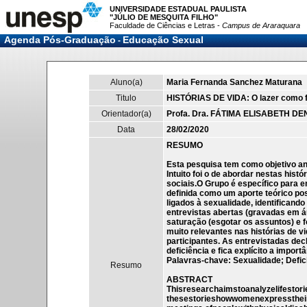
UNIVERSIDADE ESTADUAL PAULISTA
"JÚLIO DE MESQUITA FILHO"
Faculdade de Ciências e Letras -
Campus de Araraquara
Agenda Pós-Graduação
Educação Sexual
-
Aluno(a)
Maria Fernanda Sanchez Maturana
Titulo
HISTÓRIAS DE VIDA: O lazer como f
Orientador(a)
Profa. Dra. FÁTIMA ELISABETH DE
Data
28/02/2020
RESUMO
Esta pesquisa tem como objetivo ana
Intuito foi o de abordar nestas his
sociais.O Grupo é específico para e
definida como um aporte teórico pos
ligados à sexualidade, identificand
entrevistas abertas (gravadas em á
saturação (esgotar os assuntos) e 
muito relevantes nas histórias de 
participantes. As entrevistadas de
deficiência e fica explícito a impor
Palavras-chave: Sexualidade; Deficiê
Resumo
ABSTRACT
Thisresearchaimstoanalyzelifestories
thesestorieshowwomenexpresstheirsex