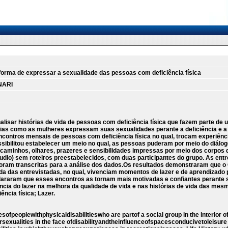
orma de expressar a sexualidade das pessoas com deficiência física
NARI
lisar histórias de vida de pessoas com deficiência física que fazem parte de u
tórias como as mulheres expressam suas sexualidades perante a deficiência e a
ncontros mensais de pessoas com deficiência física no qual, trocam experiênci
sibilitou estabelecer um meio no qual, as pessoas puderam por meio do diálog
o caminhos, olhares, prazeres e sensibilidades impressas por meio dos corpos 
udio) sem roteiros preestabelecidos, com duas participantes do grupo. As ent
foram transcritas para a análise dos dados.Os resultados demonstraram que o 
vida das entrevistadas, no qual, vivenciam momentos de lazer e de aprendizad
clararam que esses encontros as tornam mais motivadas e confiantes perante 
tância do lazer na melhora da qualidade de vida e nas histórias de vida das mes
ncia física; Lazer.
ofpeoplewithphysicaldisabilitieswho are partof a social group in the interior o
ualities in the face ofdisabilityandtheinfluenceofspacesconducivetoleisure in