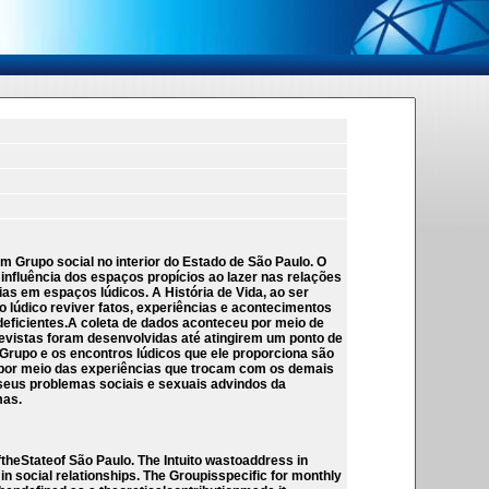
m Grupo social no interior do Estado de São Paulo. O
 influência dos espaços propícios ao lazer nas relações
as em espaços lúdicos. A História de Vida, ao ser
o lúdico reviver fatos, experiências e acontecimentos
deficientes.A coleta de dados aconteceu por meio de
revistas foram desenvolvidas até atingirem um ponto de
Grupo e os encontros lúdicos que ele proporciona são
o por meio das experiências que trocam com os demais
seus problemas sociais e sexuais advindos da
mas.
ftheStateof São Paulo. The Intuito wastoaddress in
 social relationships. The Groupisspecific for monthly