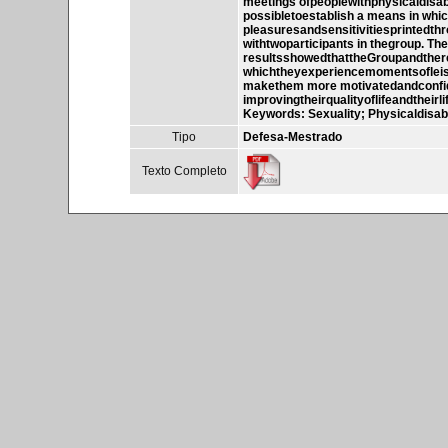
meetings ofpeoplewithphysicaldisabi
possibletoestablish a means in whic
pleasuresandsensitivitiesprintedthr
withtwoparticipants in thegroup. Th
resultsshowedthattheGroupandtherecre
whichtheyexperiencemomentsofleisu
makethem more motivatedandconfiden
improvingtheirqualityoflifeandtheirlif
Keywords: Sexuality; Physicaldisabi
Tipo
Defesa-Mestrado
Texto Completo