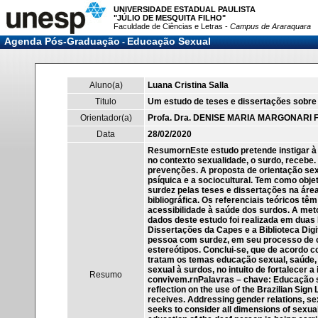
UNIVERSIDADE ESTADUAL PAULISTA
"JÚLIO DE MESQUITA FILHO"
Faculdade de Ciências e Letras -
Campus de Araraquara
Agenda Pós-Graduação
Educação Sexual
-
Aluno(a)
Luana Cristina Salla
Titulo
Um estudo de teses e dissertações sobre
Orientador(a)
Profa. Dra. DENISE MARIA MARGONARI
Data
28/02/2020
ResumornEste estudo pretende instigar à re
no contexto sexualidade, o surdo, recebe
prevenções. A proposta de orientação sex
psíquica e a sociocultural. Tem como obj
surdez pelas teses e dissertações na áre
bibliográfica. Os referenciais teóricos
acessibilidade à saúde dos surdos. A metod
dados deste estudo foi realizada em duas
Dissertações da Capes e a Biblioteca Digi
pessoa com surdez, em seu processo de c
estereótipos. Conclui-se, que de acordo 
tratam os temas educação sexual, saúde, 
sexual à surdos, no intuito de fortalecer 
Resumo
convivem.rnPalavras – chave: Educação se
reflection on the use of the Brazilian Sign 
receives. Addressing gender relations, sex
seeks to consider all dimensions of sexuali