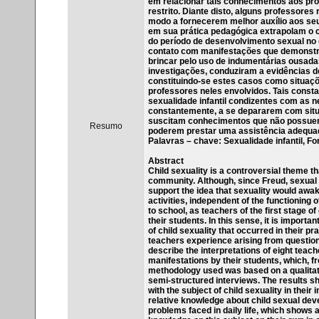
em relacionar tais conhecimentos aos pro
restrito. Diante disto, alguns professore
modo a fornecerem melhor auxílio aos seu
em sua prática pedagógica extrapolam o c
do período de desenvolvimento sexual no 
contato com manifestações que demonstra
brincar pelo uso de indumentárias ousa
investigações, conduziram a evidências de
constituindo-se estes casos como situaç
professores neles envolvidos. Tais const
sexualidade infantil condizentes com as n
constantemente, a se depararem com situ
suscitam conhecimentos que não possuem 
Resumo
poderem prestar uma assistência adequa
Palavras – chave: Sexualidade infantil, 
Abstract
Child sexuality is a controversial theme 
community. Although, since Freud, sexual 
support the idea that sexuality would awak
activities, independent of the functioning
to school, as teachers of the first stage 
their students. In this sense, it is import
of child sexuality that occurred in their p
teachers experience arising from question
describe the interpretations of eight teach
manifestations by their students, which, f
methodology used was based on a qualitat
semi-structured interviews. The results sh
with the subject of child sexuality in thei
relative knowledge about child sexual deve
problems faced in daily life, which shows 