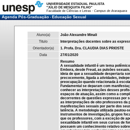
UNIVERSIDADE ESTADUAL PAULISTA
"JÚLIO DE MESQUITA FILHO"
Faculdade de Ciências e Letras -
Campus de Araraquara
Agenda Pós-Graduação
Educação Sexual
-
Aluno(a)
João Alexandre Minali
Titulo
Interpretações docentes sobre as express
Orientador(a)
1. Profa. Dra. CLAUDIA DIAS PRIOSTE
Data
27/01/2020
Resumo
A sexualidade infantil é um tema polêmic
Embora, desde Freud, as pulsões sexuais,
ideia de que a sexualidade despertaria s
precocemente, ligada a atividades, indep
preocupação quando relacionada à escola,
Fundamental se deparam com manifestaçõe
conhecer as interpretações desses profis
espaços de atuação, assim como a compl
decorrentes de questões expressas por se
as interpretações de oito professores da
manifestações sexuais por parte dos seus 
latência. A metodologia utilizada pautou-
instrumentos de investigação, grupos foc
que os professores, com a exceção de ap
sexualidade infantil em seus cursos de f
possuem um conhecimento relativo sobre o