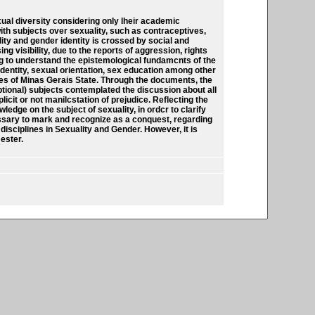
ual diversity considering only lheir academic
ith subjects over sexuality, such as contraceptives,
ity and gender identity is crossed by social and
 visibility, due to the reports of aggression, rights
ing to understand the epistemological fundamcnts of the
identity, sexual orientation, sex education among other
ies of Minas Gerais State. Through the documents, the
optional) subjects contemplated the discussion about all
cit or not manilcstation of prejudice. Reflecting the
ledge on the subject of sexuality, in ordcr to clarify
cessary to mark and recognize as a conquest, regarding
 disciplines in Sexuality and Gender. However, it is
ester.