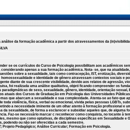
lise da formação acadêmica a partir dos atravessamentos da (in)visibilidad
SILVA
der se os currículos do Curso de Psicologia possibilitam aos acadêmicos sen
considerando apenas a sua formação acadêmica. Nota- se, que na atualidade, as
tões sobre a sexualidade, tais como contracepção, IST, erotização, diversida
e homossexualidade e identidade de gênero atravessam contextos sociais e po
gente diante de sua crescente visibilidade, devido aos relatos de agressão, vio
isa, foi realizada uma análise qualitativa, objeti ficando compreender os fun
 paradigmáticas de sexo, sexualidade, gênero, identidade, orientação sexual,
los atuais dos Cursos de Graduação em Psicologia das Universidades Públicas
temas que abarcam a sexualidade e sua complexidade. Atenta-se ao fato que ape
 toda violência, física, verbal ou emocional, vivida pelas pessoas LGBTs, su
fletindo a necessidade iminente de um olhar atento à formação profissional e
ma da sexualidade, de forma a esclarecer e subsidiar aqueles que, de alguma 
lência. Faz-se necessário marcar c reconhecer como conquista, no tocante à tem
es, mesmo que como optativas, de disciplinas específicas em Sexualidade e Gê
as, podendo ou não ser oferecidas a cada semestre.
 Projeto Pedagógico; Análise Curricular; Formação em Psicologia.