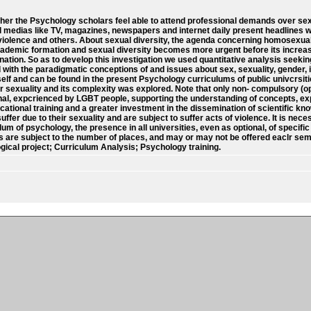
her the Psychology scholars feel able to attend professional demands over sex
al medias like TV, magazines, newspapers and internet daily present headlines w
 violence and others. About sexual diversity, the agenda concerning homosexual
cademic formation and sexual diversity becomes more urgent before its increasing
nation. So as to develop this investigation we used quantitative analysis seek
with the paradigmatic conceptions of and issues about sex, sexuality, gender, 
self and can be found in the present Psychology curriculums of public univcrsit
over sexuality and its complexity was explored. Note that only non- compulsory (
nal, expcrienced by LGBT people, supporting the understanding of concepts, expli
ational training and a greater investment in the dissemination of scientific know
er due to their sexuality and are subject to suffer acts of violence. It is ne
lum of psychology, the presence in all universities, even as optional, of specific
ts are subject to the number of places, and may or may not be offered eaclr sem
ical project; Curriculum Analysis; Psychology training.