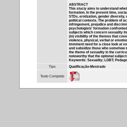
ABSTRACT
This stuciy aims to understand whet
formation. In the present time, soci
STDs, erotization, gender diversity,
political contexts. The problem of a
infringement, prejudice and discrimi
psychologists' formation confronted 
subjects which concern sexuality it
(in) visibility of the themes that c
violence, physical, verbal or emotio
imminent need for a close look at voc
and subsidize those who somehow suff
the theme of sexuality in the curricu
noteworthy that the optional subjec
Keywords: Sexuality; LGBT; Pedagog
Tipo
Qualificação-Mestrado
Texto Completo