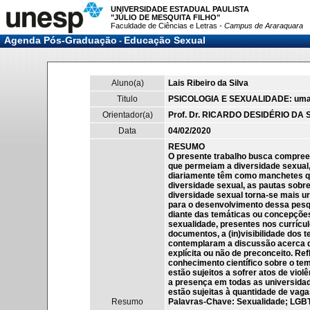
UNIVERSIDADE ESTADUAL PAULISTA
"JÚLIO DE MESQUITA FILHO"
Faculdade de Ciências e Letras -
Campus de Araraquara
Agenda Pós-Graduação
Educação Sexual
-
Aluno(a)
Lais Ribeiro da Silva
Titulo
PSICOLOGIA E SEXUALIDADE: uma aná
Orientador(a)
Prof. Dr. RICARDO DESIDÉRIO DA 
Data
04/02/2020
RESUMO
O presente trabalho busca compreen
que permeiam a diversidade sexual, 
diariamente têm como manchetes ques
diversidade sexual, as pautas sobr
diversidade sexual torna-se mais ur
para o desenvolvimento dessa pesqu
diante das temáticas ou concepções
sexualidade, presentes nos currícu
documentos, a (in)visibilidade dos 
contemplaram a discussão acerca de
explícita ou não de preconceito. Re
conhecimento científico sobre o te
estão sujeitos a sofrer atos de vio
a presença em todas as universidad
estão sujeitas à quantidade de vag
Resumo
Palavras-Chave: Sexualidade; LGBT;