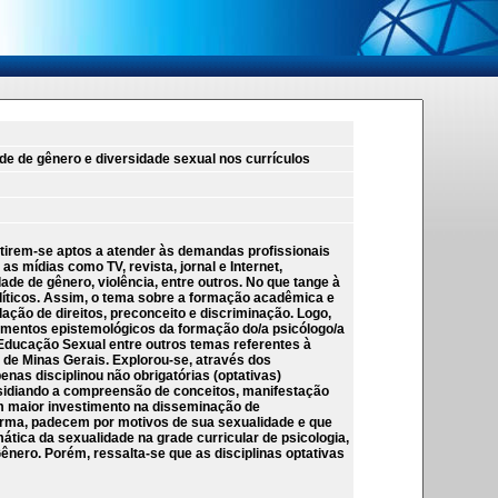
e de gênero e diversidade sexual nos currículos
tirem-se aptos a atender às demandas profissionais
 mídias como TV, revista, jornal e Internet,
de de gênero, violência, entre outros. No que tange à
líticos. Assim, o tema sobre a formação acadêmica e
lação de direitos, preconceito e discriminação. Logo,
damentos epistemológicos da formação do/a psicólogo/a
 Educação Sexual entre outros temas referentes à
 de Minas Gerais. Explorou-se, através dos
nas disciplinou não obrigatórias (optativas)
bsidiando a compreensão de conceitos, manifestação
 um maior investimento na disseminação de
forma, padecem por motivos de sua sexualidade e que
ática da sexualidade na grade curricular de psicologia,
nero. Porém, ressalta-se que as disciplinas optativas