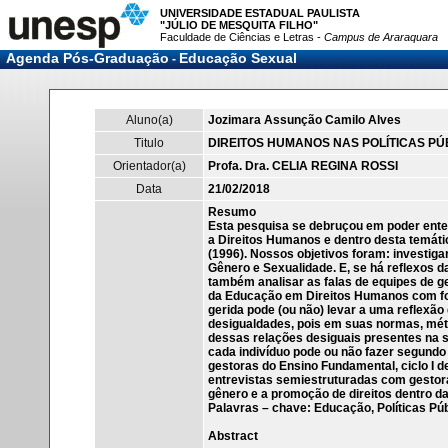
UNIVERSIDADE ESTADUAL PAULISTA
"JÚLIO DE MESQUITA FILHO"
Faculdade de Ciências e Letras -
Campus de Araraquara
Agenda Pós-Graduação
Educação Sexual
-
Aluno(a)
Jozimara Assunção Camilo Alves
Titulo
DIREITOS HUMANOS NAS POLÍTICAS PÚBLI
Orientador(a)
Profa. Dra. CELIA REGINA ROSSI
Data
21/02/2018
Resumo
Esta pesquisa se debruçou em poder enten
a Direitos Humanos e dentro desta temáti
(1996). Nossos objetivos foram: investiga
Gênero e Sexualidade. E, se há reflexos d
também analisar as falas de equipes de g
da Educação em Direitos Humanos com fo
gerida pode (ou não) levar a uma reflexã
desigualdades, pois em suas normas, métod
dessas relações desiguais presentes na s
cada indivíduo pode ou não fazer segundo
gestoras do Ensino Fundamental, ciclo I d
entrevistas semiestruturadas com gestora
gênero e a promoção de direitos dentro da
Palavras – chave: Educação, Políticas Pú
Abstract