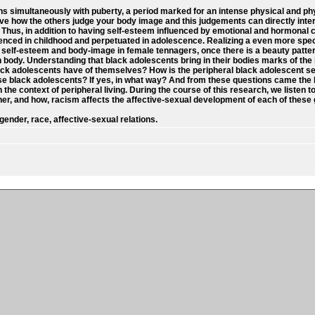
ns simultaneously with puberty, a period marked for an intense physical and phy
ve how the others judge your body image and this judgements can directly inter
on. Thus, in addition to having self-esteem influenced by emotional and hormona
nced in childhood and perpetuated in adolescence. Realizing a even more speci
 self-esteem and body-image in female tennagers, once there is a beauty pattern
body. Understanding that black adolescents bring in their bodies marks of the 
ack adolescents have of themselves? How is the peripheral black adolescent s
se black adolescents? If yes, in what way? And from these questions came the h
he context of peripheral living. During the course of this research, we listen to t
her, and how, racism affects the affective-sexual development of each of these g
ender, race, affective-sexual relations.