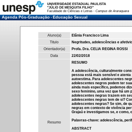
UNIVERSIDADE ESTADUAL PAULISTA
"JÚLIO DE MESQUITA FILHO"
Faculdade de Ciências e Letras -
Campus de Araraquara
Agenda Pós-Graduação
Educação Sexual
-
Aluno(a)
Elânia Francisco Lima
Titulo
Negritudes, adolescências e afetivi
Orientador(a)
Profa. Dra. CELIA REGINA ROSSI
Data
22/02/2018
RESUMO
A adolescência, culturalmente cons
pessoa está mais sensível e atenta
autoestima. Para adolescentes negr
adolescentes negros podem ter sua 
ainda mais específico, podemos diz
sexo feminino, uma vez que há um p
adolescentes negras trazem em seu
adolescentes negras tem de si? Com
adolescentes negras? Se sim, de qu
negras em contexto de vivência peri
Grajaú e investigamos se, e como, 
Palavras-chave: adolescência, perife
Resumo
ABSTRACT