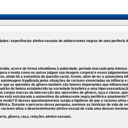
dades: experiências afetivo-sexuais de adolescentes negras de uma periferia 
truída, ocorre de forma simultânea à puberdade, período marcado pela intensa 
 para o modo como os outros julgam sua imagem corporal e esses julgamentos 
os, ainda há a somatória da questão racial. Assim, além de ter a autoestima 
autoimagem fragilizada pelas situações de racismo vivenciadas na infância e
er que as questões de gênero também são fatores importantes que influencia
adrão de beleza estabelecido na sociedade brasileira e uma hiperssexualiza
s corpos marcas da intersecção das opressões de gênero, raça e classe, que
o está estruturada a autoestima da adolescente negra periférica atualmente?
e modo? E desses questionamentos surgiu a hipótese de que o racismo afeta 
férica. Durante o percurso dessa pesquisa, ouvimos as histórias de vida de s
o racismo afeta o desenvolvimento afetivo-sexual de cada uma dessas menina
ria, gênero, raça, relações afetivo-sexuais.