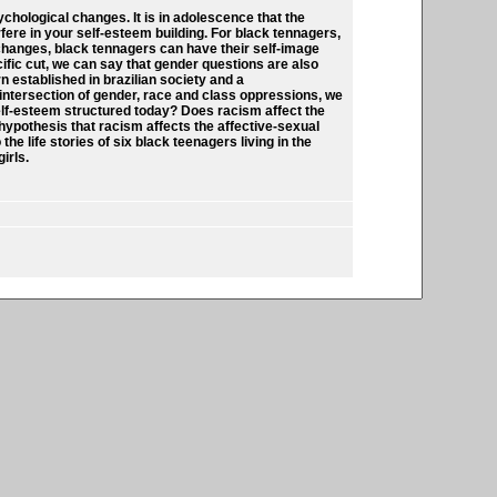
chological changes. It is in adolescence that the
fere in your self-esteem building. For black tennagers,
l changes, black tennagers can have their self-image
fic cut, we can say that gender questions are also
 established in brazilian society and a
intersection of gender, race and class oppressions, we
elf-esteem structured today? Does racism affect the
ypothesis that racism affects the affective-sexual
he life stories of six black teenagers living in the
irls.