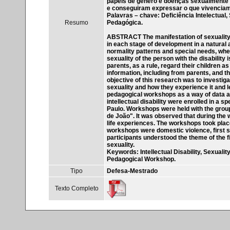
papeis de gênero e doenças sexualmente 
e conseguiram expressar o que vivencia
Palavras – chave: Deficiência Intelectual,
Resumo
Pedagógica.
ABSTRACT The manifestation of sexuality
in each stage of development in a natural a
normality patterns and special needs, whet
sexuality of the person with the disability
parents, as a rule, regard their children a
information, including from parents, and t
objective of this research was to investiga
sexuality and how they experience it and l
pedagogical workshops as a way of data acq
intellectual disability were enrolled in a sp
Paulo. Workshops were held with the group
de João". It was observed that during the 
life experiences. The workshops took place
workshops were domestic violence, first s
participants understood the theme of the
sexuality.
Keywords: Intellectual Disability, Sexualit
Pedagogical Workshop.
Tipo
Defesa-Mestrado
Texto Completo