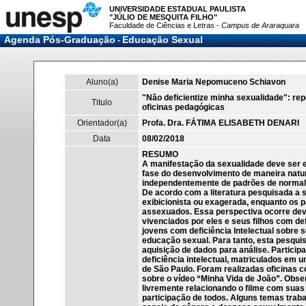
UNIVERSIDADE ESTADUAL PAULISTA
"JÚLIO DE MESQUITA FILHO"
Faculdade de Ciências e Letras -
Campus de Araraquara
Agenda Pós-Graduação
Educação Sexual
-
Aluno(a)
Denise Maria Nepomuceno Schiavon
"Não deficientize minha sexualidade": re
Titulo
oficinas pedagógicas
Orientador(a)
Profa. Dra. FÁTIMA ELISABETH DENARI
Data
08/02/2018
RESUMO
A manifestação da sexualidade deve ser
fase do desenvolvimento de maneira natur
independentemente de padrões de normalid
De acordo com a literatura pesquisada a 
exibicionista ou exagerada, enquanto os p
assexuados. Essa perspectiva ocorre devid
vivenciados por eles e seus filhos com de
jovens com deficiência Intelectual sobre
educação sexual. Para tanto, esta pesquis
aquisição de dados para análise. Particip
deficiência intelectual, matriculados em u
de São Paulo. Foram realizadas oficinas 
sobre o vídeo “Minha Vida de João”. Obse
livremente relacionando o filme com suas
participação de todos. Alguns temas traba