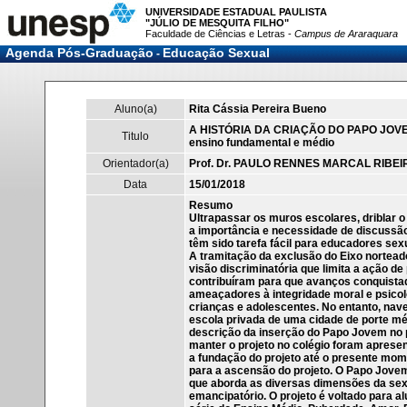
UNIVERSIDADE ESTADUAL PAULISTA
"JÚLIO DE MESQUITA FILHO"
Faculdade de Ciências e Letras -
Campus de Araraquara
Agenda Pós-Graduação
Educação Sexual
-
Aluno(a)
Rita Cássia Pereira Bueno
A HISTÓRIA DA CRIAÇÃO DO PAPO JOVEM: 
Titulo
ensino fundamental e médio
Orientador(a)
Prof. Dr. PAULO RENNES MARCAL RIBEI
Data
15/01/2018
Resumo
Ultrapassar os muros escolares, driblar o
a importância e necessidade de discussã
têm sido tarefa fácil para educadores se
A tramitação da exclusão do Eixo nortead
visão discriminatória que limita a ação d
contribuíram para que avanços conquista
ameaçadores à integridade moral e psicol
crianças e adolescentes. No entanto, nave
escola privada de uma cidade de porte méd
descrição da inserção do Papo Jovem no pr
manter o projeto no colégio foram aprese
a fundação do projeto até o presente mom
para a ascensão do projeto. O Papo Jov
que aborda as diversas dimensões da sex
emancipatório. O projeto é voltado para a