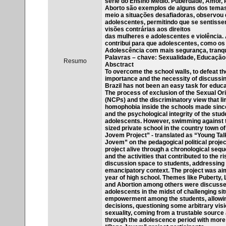
série do Ensino Médio. Puberdade, Amor, 
Aborto são exemplos de alguns dos temas 
meio a situações desafiadoras, observou 
adolescentes, permitindo que se sentiss
visões contrárias aos direitos
das mulheres e adolescentes e violência.
contribui para que adolescentes, como os 
Adolescência com mais segurança, tranqu
Palavras – chave: Sexualidade, Educação 
Resumo
Absctract
To overcome the school walls, to defeat 
importance and the necessity of discussing
Brazil has not been an easy task for educat
The process of exclusion of the Sexual Ori
(NCPs) and the discriminatory view that lim
homophobia inside the schools made since 
and the psychological integrity of the stu
adolescents. However, swimming against th
sized private school in the country town o
Jovem Project” - translated as “Young Tal
Jovem” on the pedagogical political projec
project alive through a chronological sequ
and the activities that contributed to the
discussion space to students, addressing 
emancipatory context. The project was aime
year of high school. Themes like Puberty,
and Abortion among others were discussed 
adolescents in the midst of challenging sit
empowerment among the students, allowing
decisions, questioning some arbitrary vis
sexuality, coming from a trustable source
through the adolescence period with more s