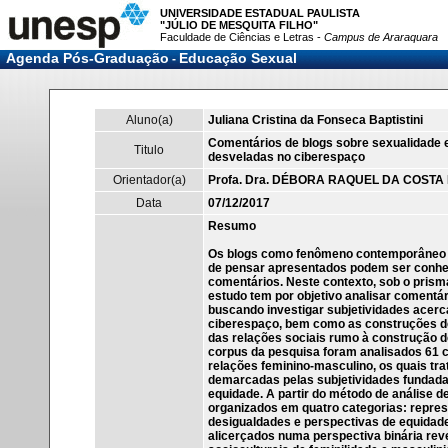
UNIVERSIDADE ESTADUAL PAULISTA
"JÚLIO DE MESQUITA FILHO"
Faculdade de Ciências e Letras -
Campus de Araraquara
Agenda Pós-Graduação
Educação Sexual
-
Aluno(a)
Juliana Cristina da Fonseca Baptistini
Comentários de blogs sobre sexualidade 
Titulo
desveladas no ciberespaço
Orientador(a)
Profa. Dra. DÉBORA RAQUEL DA COSTA 
Data
07/12/2017
Resumo
Os blogs como fenômeno contemporâneo di
de pensar apresentados podem ser conhec
comentários. Neste contexto, sob o prisma
estudo tem por objetivo analisar comentá
buscando investigar subjetividades acerc
ciberespaço, bem como as construções de
das relações sociais rumo à construção
corpus da pesquisa foram analisados 61 c
relações feminino-masculino, os quais tra
demarcadas pelas subjetividades fundadas
equidade. A partir do método de análise d
organizados em quatro categorias: repre
desigualdades e perspectivas de equidad
alicerçados numa perspectiva binária rev