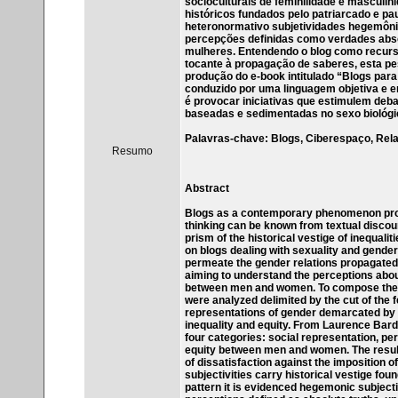
socioculturais de feminilidade e masculi
históricos fundados pelo patriarcado e p
heteronormativo subjetividades hegemôni
percepções definidas como verdades absol
mulheres. Entendendo o blog como recurso
tocante à propagação de saberes, esta pe
produção do e-book intitulado “Blogs par
conduzido por uma linguagem objetiva e e
é provocar iniciativas que estimulem deba
baseadas e sedimentadas no sexo biológi
Palavras-chave: Blogs, Ciberespaço, Rela
Resumo
Abstract
Blogs as a contemporary phenomenon provi
thinking can be known from textual discou
prism of the historical vestige of inequali
on blogs dealing with sexuality and gender 
permeate the gender relations propagated 
aiming to understand the perceptions about
between men and women. To compose the c
were analyzed delimited by the cut of the 
representations of gender demarcated by st
inequality and equity. From Laurence Bardi
four categories: social representation, pe
equity between men and women. The result
of dissatisfaction against the imposition o
subjectivities carry historical vestige fo
pattern it is evidenced hegemonic subjecti