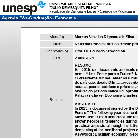
UNIVERSIDADE ESTADUAL PAULISTA
"JÚLIO DE MESQUITA FILHO"
Faculdade de Ciências e Letras -
Campus de Araraquara
Agenda Pós-Graduação
Economia
-
Aluno(a)
Marcus Vinicius Rigonato da Silva
Titulo
Reformas Neoliberais no Brasil: pr
Orientador(a)
Prof. Dr. Eduardo Strachman
Data
23/08/2024
RESUMO
Em 2015, um documento assinado pe
nome “Uma Ponte para o Futuro”. No
O Presidente Michel Temer assumiri
do país que, desde Dilma, apresenta
seus aspectos teóricos e práticos, 
análise do período indica um aprof
Palavras-chave: Economia brasileir
Resumo
ABSTRACT
In 2015, a document signed by the 
Future.” The following year, due to
Michel Temer then undertook the tas
shown neoliberal tendencies during
practical aspects, although the latte
deepening of the neoliberal project
Keywords: Brazilian economy; Neol