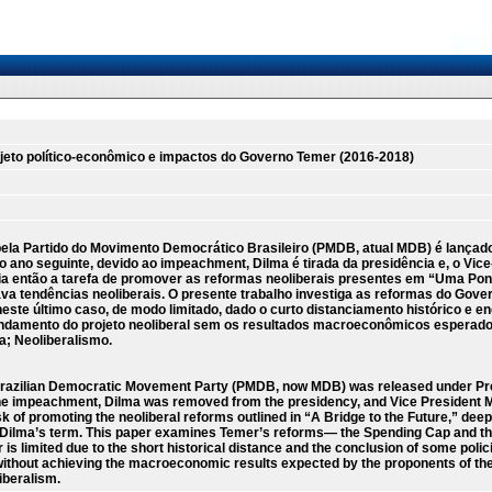
ojeto político-econômico e impactos do Governo Temer (2016-2018)
la Partido do Movimento Democrático Brasileiro (PMDB, atual MDB) é lançado,
 ano seguinte, devido ao impeachment, Dilma é tirada da presidência e, o Vic
a então a tarefa de promover as reformas neoliberais presentes em “Uma Pont
va tendências neoliberais. O presente trabalho investiga as reformas do Gover
neste último caso, de modo limitado, dado o curto distanciamento histórico e e
undamento do projeto neoliberal sem os resultados macroeconômicos esperado
a; Neoliberalismo.
Brazilian Democratic Movement Party (PMDB, now MDB) was released under Pres
 the impeachment, Dilma was removed from the presidency, and Vice President 
k of promoting the neoliberal reforms outlined in “A Bridge to the Future,” dee
 Dilma’s term. This paper examines Temer’s reforms— the Spending Cap and the
r is limited due to the short historical distance and the conclusion of some polic
 without achieving the macroeconomic results expected by the proponents of th
iberalism.