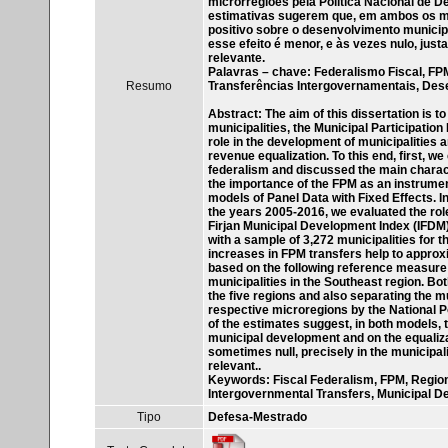
microrregiões pela Política Nacional de 
estimativas sugerem que, em ambos os mod
positivo sobre o desenvolvimento municip
esse efeito é menor, e às vezes nulo, jus
relevante.
Palavras – chave: Federalismo Fiscal, FP
Resumo
Transferências Intergovernamentais, Des
Abstract: The aim of this dissertation is t
municipalities, the Municipal Participation
role in the development of municipalities a
revenue equalization. To this end, first, we
federalism and discussed the main characte
the importance of the FPM as an instrumen
models of Panel Data with Fixed Effects. In 
the years 2005-2016, we evaluated the ro
Firjan Municipal Development Index (IFDM
with a sample of 3,272 municipalities for 
increases in FPM transfers help to approx
based on the following reference measure
municipalities in the Southeast region. Bo
the five regions and also separating the mun
respective microregions by the National 
of the estimates suggest, in both models, 
municipal development and on the equalizat
sometimes null, precisely in the municipali
relevant..
Keywords: Fiscal Federalism, FPM, Regional
Intergovernmental Transfers, Municipal 
Tipo
Defesa-Mestrado