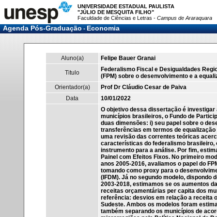
UNIVERSIDADE ESTADUAL PAULISTA
"JÚLIO DE MESQUITA FILHO"
Faculdade de Ciências e Letras -
Campus de Araraquara
Agenda Pós-Graduação
Economia
-
Aluno(a)
Felipe Bauer Granai
Federalismo Fiscal e Desigualdades Regio
Titulo
(FPM) sobre o desenvolvimento e a equali
Orientador(a)
Prof Dr Cláudio Cesar de Paiva
Data
10/01/2022
O objetivo dessa dissertação é investigar
municípios brasileiros, o Fundo de Partici
duas dimensões: i) seu papel sobre o des
transferências em termos de equalização d
uma revisão das correntes teóricas acerca
características do federalismo brasileiro
instrumento para a análise. Por fim, es
Painel com Efeitos Fixos. No primeiro mod
anos 2005-2016, avaliamos o papel do FP
tomando como proxy para o desenvolvimen
(IFDM). Já no segundo modelo, dispondo 
2003-2018, estimamos se os aumentos da
receitas orçamentárias per capita dos mu
referência: desvios em relação a receita 
Sudeste. Ambos os modelos foram estimad
também separando os municípios de acord