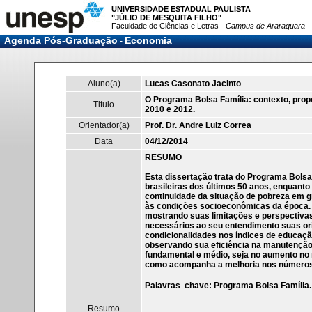
UNIVERSIDADE ESTADUAL PAULISTA
"JÚLIO DE MESQUITA FILHO"
Faculdade de Ciências e Letras -
Campus de Araraquara
Agenda Pós-Graduação
Economia
-
Aluno(a)
Lucas Casonato Jacinto
O Programa Bolsa Família: contexto, prop
Titulo
2010 e 2012.
Orientador(a)
Prof. Dr. Andre Luiz Correa
Data
04/12/2014
RESUMO
Esta dissertação trata do Programa Bolsa 
brasileiras dos últimos 50 anos, enquanto
continuidade da situação de pobreza em 
às condições socioeconômicas da época. D
mostrando suas limitações e perspectiva
necessários ao seu entendimento suas ori
condicionalidades nos índices de educaçã
observando sua eficiência na manutenção e
fundamental e médio, seja no aumento no
como acompanha a melhoria nos números 
Palavras  chave: Programa Bolsa Família
Resumo