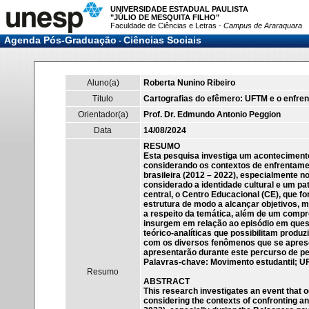
UNIVERSIDADE ESTADUAL PAULISTA
"JÚLIO DE MESQUITA FILHO"
Faculdade de Ciências e Letras -
Campus de Araraquara
Agenda Pós-Graduação
Ciências Sociais
-
Aluno(a)
Roberta Nunino Ribeiro
Titulo
Cartografias do efêmero: UFTM e o enfre
Orientador(a)
Prof. Dr. Edmundo Antonio Peggion
Data
14/08/2024
RESUMO
Esta pesquisa investiga um acontecimento
considerando os contextos de enfrentame
brasileira (2012 – 2022), especialmente 
considerado a identidade cultural e um p
central, o Centro Educacional (CE), que 
estrutura de modo a alcançar objetivos, m
a respeito da temática, além de um compr
insurgem em relação ao episódio em ques
teórico-analíticas que possibilitam produ
com os diversos fenômenos que se aprese
apresentarão durante este percurso de pe
Palavras-chave: Movimento estudantil; UF
Resumo
ABSTRACT
This research investigates an event that 
considering the contexts of confronting an