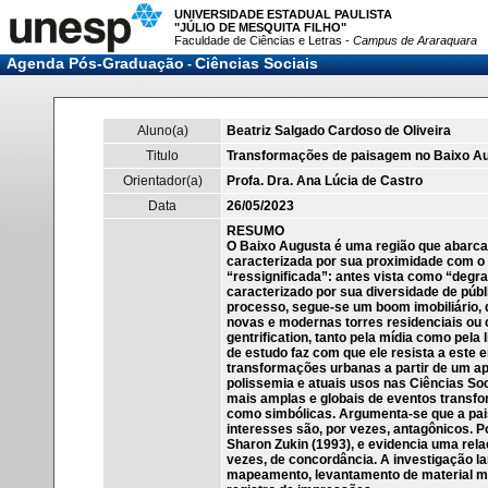
UNIVERSIDADE ESTADUAL PAULISTA
"JÚLIO DE MESQUITA FILHO"
Faculdade de Ciências e Letras -
Campus de Araraquara
Agenda Pós-Graduação
Ciências Sociais
-
Aluno(a)
Beatriz Salgado Cardoso de Oliveira
Titulo
Transformações de paisagem no Baixo Au
Orientador(a)
Profa. Dra. Ana Lúcia de Castro
Data
26/05/2023
RESUMO
O Baixo Augusta é uma região que abarca 
caracterizada por sua proximidade com o 
“ressignificada”: antes vista como “degr
caracterizado por sua diversidade de públ
processo, segue-se um boom imobiliário,
novas e modernas torres residenciais ou
gentrification, tanto pela mídia como pel
de estudo faz com que ele resista a este 
transformações urbanas a partir de um ap
polissemia e atuais usos nas Ciências Soc
mais amplas e globais de eventos transf
como simbólicas. Argumenta-se que a pais
interesses são, por vezes, antagônicos. 
Sharon Zukin (1993), e evidencia uma rela
vezes, de concordância. A investigação 
mapeamento, levantamento de material mi