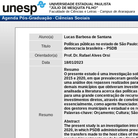
UNIVERSIDADE ESTADUAL PAULISTA
"JÚLIO DE MESQUITA FILHO"
Faculdade de Ciências e Letras -
Campus de Araraquara
Agenda Pós-Graduação
Ciências Sociais
-
Aluno(a)
Lucas Barbosa de Santana
Políticas públicas no estado de São Paulo
Titulo
democracia brasileira – PSDB
Orientador(a)
Prof. Dr. Rafael Alves Orsi
Data
18/01/2023
Resumo
O presente estudo é uma investigação sob
2015 e 2020, em que prevaleceram gestõ
uma análise dos repasses realizados par
demais municípios que obtiveram investim
analisada a literatura acerca das polític
para uma grande concentração de recursos
investimentos diretos, através de convên
essencialmente, como agente financiador.
dos gestores municipais e estadual e os r
Palavras-chave: Orçamento; Cultura; São P
Resumo
Abstract
The present study is an investigation into 
2020, in which PSDB administrations preva
the transfers made to the host cities of the