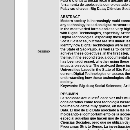
Para o Cientista Social recai o desafio 
ferramenta de apoio, seja como o estudo 
Palavras-chaves: Big Data; Ciências Sociais
ABSTRACT
Modern society is increasingly multi conne
any technology based on digital structures
in the most varied forms and at a very hig
with Digital Technologies, especially Artif
Digital Technologies, especially those that
Social Sciences, but that are still underu
identify how Digital Technologies were inc
the State of São Paulo, as well as to iden
Resumo
achieve these objectives, in the first step
theme. In the second step, a documental an
has been addressed, whether using these t
impacts on society. The analyzed these in
Universities based in the State of São Pa
current Digital Technologies or assess thei
understanding how these technologies affec
society.
Keywords: Big data; Social Sciences; Artifi
RESUMEN
La sociedad actual está cada vez más mult
consideradas como toda tecnología basada
volumen de datos muy grande, en las form
Data. El uso de Big Data asociado a las Tec
moldeando el comportamiento de la socieda
especial aquellas que hacen uso de la Inte
Ciencias Sociales, pero que se utilizan de
Programas Stricto Sensu. La investigación