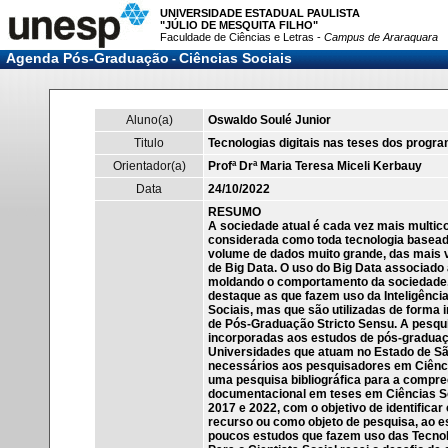
UNIVERSIDADE ESTADUAL PAULISTA
"JÚLIO DE MESQUITA FILHO"
Faculdade de Ciências e Letras -
Campus de Araraquara
Agenda Pós-Graduação
Ciências Sociais
-
Aluno(a)
Oswaldo Soulé Junior
Titulo
Tecnologias digitais nas teses dos progr
Orientador(a)
Profª Drª Maria Teresa Miceli Kerbauy
Data
24/10/2022
RESUMO
A sociedade atual é cada vez mais multico
considerada como toda tecnologia baseada
volume de dados muito grande, das mais v
de Big Data. O uso do Big Data associado a
moldando o comportamento da sociedade. 
destaque as que fazem uso da Inteligênci
Sociais, mas que são utilizadas de forma
de Pós-Graduação Stricto Sensu. A pesquis
incorporadas aos estudos de pós-graduaçã
Universidades que atuam no Estado de Sã
necessários aos pesquisadores em Ciência
uma pesquisa bibliográfica para a compr
documentacional em teses em Ciências So
2017 e 2022, com o objetivo de identifica
recurso ou como objeto de pesquisa, ao 
poucos estudos que fazem uso das Tecnolo