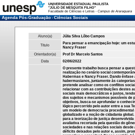
UNIVERSIDADE ESTADUAL PAULISTA
"JÚLIO DE MESQUITA FILHO"
Faculdade de Ciências e Letras -
Campus de Araraquara
Agenda Pós-Graduação
Ciências Sociais
-
Aluno(a)
Júlia Silva Lôbo Campos
Para pensar a emancipação hoje: um estud
Titulo
Nancy Fraser
Orientador(a)
Prof Dr Marcelo Santos
Data
02/06/2022
O presente trabalho busca pensar a ques
realização no cenário social contemporâne
Habermas e Nancy Fraser. Dando ênfase a
habermasianos, juntamente às categorias 
pretende analisar como os conflitos soci
relacionar com as contribuições destes a
sociais mais democráticos e justos, ten
dos sujeitos e mecanismos possíveis de 
objetivos, busca-se aprofundar o conhec
lógico percorrido pelo autor entre a sua 
um modelo de democracia procedimental 
globalizado e a noção de cidadania global.
para a teorização de justiça desenvolvida
avaliativa recortada pela questão do gên
sociedades e nas relações sociais desde 
déficits deixados pelo autor e, assim, pr