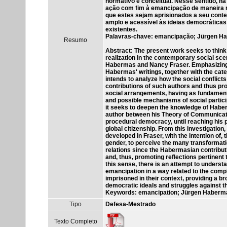
normativo e conceitual. Nesse sentido, h
ação com fim à emancipação de maneira 
que estes sejam aprisionados a seu conte
amplo e acessível às ideias democráticas e
existentes.
Palavras-chave: emancipação; Jürgen Hab
Resumo
Abstract: The present work seeks to think
realization in the contemporary social sc
Habermas and Nancy Fraser. Emphasizing 
Habermas' writings, together with the cate
intends to analyze how the social conflicts
contributions of such authors and thus pr
social arrangements, having as fundamenta
and possible mechanisms of social particip
it seeks to deepen the knowledge of Haberm
author between his Theory of Communicati
procedural democracy, until reaching his p
global citizenship. From this investigation,
developed in Fraser, with the intention of,
gender, to perceive the many transformati
relations since the Habermasian contributio
and, thus, promoting reflections pertinent 
this sense, there is an attempt to underst
emancipation in a way related to the compl
imprisoned in their context, providing a b
democratic ideals and struggles against the
Keywords: emancipation; Jürgen Haberma
Tipo
Defesa-Mestrado
Texto Completo