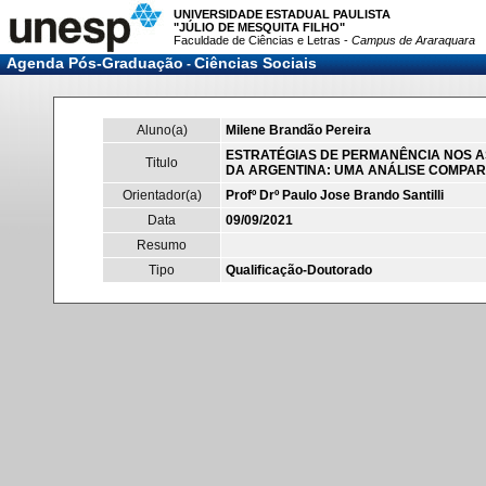
UNIVERSIDADE ESTADUAL PAULISTA
"JÚLIO DE MESQUITA FILHO"
Faculdade de Ciências e Letras -
Campus de Araraquara
Agenda Pós-Graduação
Ciências Sociais
-
Aluno(a)
Milene Brandão Pereira
ESTRATÉGIAS DE PERMANÊNCIA NOS A
Titulo
DA ARGENTINA: UMA ANÁLISE COMPAR
Orientador(a)
Profº Drº Paulo Jose Brando Santilli
Data
09/09/2021
Resumo
Tipo
Qualificação-Doutorado