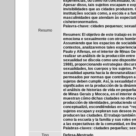
experiências, ou como foi conceituado, oc
Apesar disso, tais sujeitos escapam e e
invisibilidades que as cidades produzem. 
instituições sociais como, a escola e a fa
masculinidades que atendam às expectati
cisheteronormativo.
Palavra-chave: cidades pequenas; sexual
Resumo
Resumen: El objetivo de este trabajo es i
emociona e sexualmente con otros hombr
Assumiendo que los espacios de sociabil
contextos, analizaremos tales experiencia
Paulo y Alfenas, en el interior de Minas G
realizar un análisis de la producción entre 
sexualidad se díscola como uno dispositivo
1988), proporcionando estrategias discurs
sexualidades, los cuerpos y los sujetos. P
sexualidad apunta hacia la desnaturaliza
permeados por normas que contribuyen a l
sujetos deben cumplir. Así, la sexualidad n
significados en la producción de la diná
el análisis de historias de vida en pequeña
de Minas Gerais y Mococa, en el interior d
muestran cómo dichas ciudades no ofrecen
producción de identidades, produciendo s
conceptualizó, escondiéndolas en sus “reg
sujetos escapan y exploran sus deseos inc
producen las ciudades. El trabajo también 
como la escuela y la familia y sus roles
a las expectativas de la comunidad, en l
Palabras-claves: ciudades pequeñas; sex
Tipo
Defesa-Mestrado