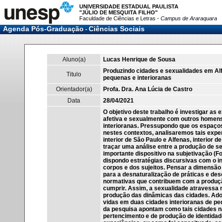
UNIVERSIDADE ESTADUAL PAULISTA
"JÚLIO DE MESQUITA FILHO"
Faculdade de Ciências e Letras -
Campus de Araraquara
Agenda Pós-Graduação
Ciências Sociais
-
Aluno(a)
Lucas Henrique de Sousa
Produzindo cidades e sexualidades em Al
Titulo
pequenas e interioranas
Orientador(a)
Profa. Dra. Ana Lúcia de Castro
Data
28/04/2021
O objetivo deste trabalho é investigar as
afetiva e sexualmente com outros homen
interioranas. Pressupondo que os espaços
nestes contextos, analisaremos tais expe
interior de São Paulo e Alfenas, interior d
traçar uma análise entre a produção de s
importante dispositivo na subjetivação (Fo
dispondo estratégias discursivas com o i
corpos e dos sujeitos. Pensar a dimensão 
para a desnaturalização de práticas e de
normativas que contribuem com a produçã
cumprir. Assim, a sexualidade atravessa n
produção das dinâmicas das cidades. Adot
vidas em duas cidades interioranas de pe
da pesquisa apontam como tais cidades n
pertencimento e de produção de identida