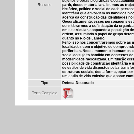
sujeitos e obras biográficas e/ou autobi
Resumo
partir, desse material analisemos as traj
histórico, político e social de cada pe
identitária que envolviam os bandidos bio
acerca da construção das identidades no B
Geograficamente, esses personagens estão
considerarmos a sofisticação da organiz
em se articular, cooptando a população
ordem, assumindo o papel de grupo detent
quanto no Rio de Janeiro.
Feito isso nos concentraremos sobre as m
localidades com o objetivo de compreende
periféricas. Nesse momento intentamos c
social do sujeito bandido em contextos de
modernidade radicalizada. Em função diss
possibilidade de construção identitária e 
de estilos de vida dispostos pelas trans
estruturas sociais, desta forma, optar por
um estilo de vida coletivo que aponte ca
Tipo
Defesa-Doutorado
Texto Completo