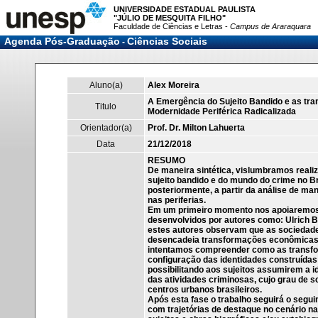
UNIVERSIDADE ESTADUAL PAULISTA
"JÚLIO DE MESQUITA FILHO"
Faculdade de Ciências e Letras -
Campus de Araraquara
Agenda Pós-Graduação
Ciências Sociais
-
Aluno(a)
Alex Moreira
A Emergência do Sujeito Bandido e as tr
Titulo
Modernidade Periférica Radicalizada
Orientador(a)
Prof. Dr. Milton Lahuerta
Data
21/12/2018
RESUMO
De maneira sintética, vislumbramos reali
sujeito bandido e do mundo do crime no Bra
posteriormente, a partir da análise de man
nas periferias.
Em um primeiro momento nos apoiaremos 
desenvolvidos por autores como: Ulrich B
estes autores observam que as sociedade
desencadeia transformações econômicas, po
intentamos compreender como as transfo
configuração das identidades construídas
possibilitando aos sujeitos assumirem a 
das atividades criminosas, cujo grau de 
centros urbanos brasileiros.
Após esta fase o trabalho seguirá o segui
com trajetórias de destaque no cenário na